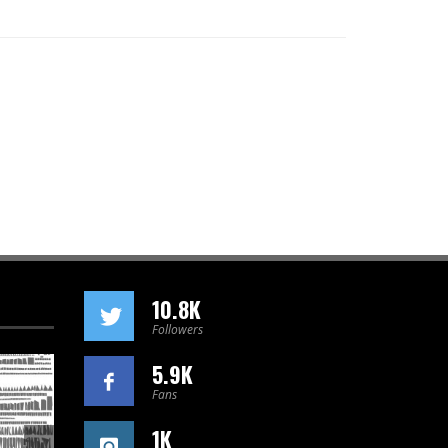
10.8K
Followers
5.9K
Fans
1K