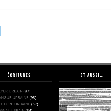
ÉCRITURES
ET AUSSI…
LYER URBAIN
(87)
ANGUE URBAINE
(93)
ECTURE URBAINE
(57)
IGNAL URBAIN
(34)