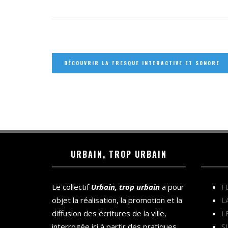
DÉCOUVRIR LA FRESQUE INTERACTIVE ET SONORE
URBAIN, TROP URBAIN
Le collectif
Urbain, trop urbain
a pour
F
objet la réalisation, la promotion et la
L
diffusion des écritures de la ville,
L
interrogée ici à partir des pratiques
S