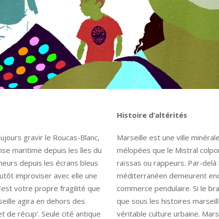
Histoire d’altérités
jours gravir le Roucas-Blanc,
Marseille est une ville minéra
se maritime depuis les îles du
mélopées que le Mistral colpo
neurs depuis les écrans bleus
raïssas ou rappeurs. Par-delà 
lutôt improviser avec elle une
méditerranéen demeurent encor
c’est votre propre fragilité que
commerce pendulaire. Si le bra
seille agira en dehors des
que sous les histoires marseill
 de récup’. Seule cité antique
véritable culture urbaine. Marse