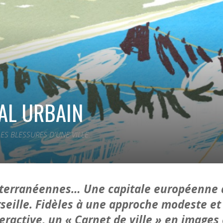
RAL URBAIN
S BLESSURES D'UNE VILLE.
iterranéennes… Une capitale européenne d
seille. Fidèles à une approche modeste et 
ractive, un « Carnet de ville » en images 