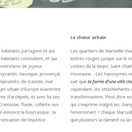
Le chœur urbain
s habitants partagent et qui
Les quartiers de Marseille ch
 habitants constatent, et qui
lettres rouges jusque sur le Vi
a entretenu de joyeux
voûtes de la Major, Saint-Charl
byzantin, classique, provençal,
Huveaune… Les toponymes se 
mpruntés, de traviole, mal
sait que
la forme d’une ville c
ojet urbain d’Europe éventrent
cependant, les attachements n
me d’archipels, et avec lui ses
transformations. Peut-être est
ramoisie, fluide, collante aux
qui s’exprime malgré les cha
 annonce la bourrasque : la
l’environnant ? Chaque Marseill
nonciation de l’injustice
que plusieurs la clament ou la 