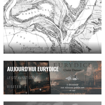
L’ANTHROPOCÈNE, UNE ESTHÉTIQUE « CANARD » ?
AUJOURD'HUI EURYDICE
LE SITE AVANT-SCÈNE
VISITER