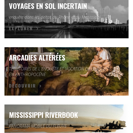
VOYAGES EN SOL INCERTAIN
enquête dans les deltas du Rhône et du Mississippi
EXPLORER
ARCADIES ALTÉRÉES
TERRITOIRES DE L'ENQUÊTE ET VOCATION DE L'ART
EN ANTHROPOCÈNE
DÉCOUVRIR
MISSISSIPPI RIVERBOOK
PANORAMA MOBILE DU FLEUVE