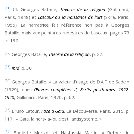
[11]
Cf. Georges Bataille,
Théorie de la religion
(Gallimard,
Paris, 1948) et
Lascaux ou la naissance de l’art
(Skira, Paris,
1955). La narratrice fait référence non pas à Georges
Bataille, mais aux peintures rupestres de Lascaux, pages 73
et 137.
[12]
Georges Bataille,
Théorie de la religion
, p. 27.
[13]
Ibid
. p. 30.
[14]
Georges Bataille, « La valeur d’usage de D.A.F. de Sade »
(1929), dans
Œuvres complètes. II, Écrits posthumes, 1922-
1940
, Gallimard, Paris, 1970, p. 62.
[15]
Bruno Latour
, Face à Gaïa
, La Découverte, Paris, 2015, p.
117 : « Gaïa, la hors-la-loi, c’est l’antisystème. »
[16]
Baptiste Morizot et Nastassja Martin, « Retour du