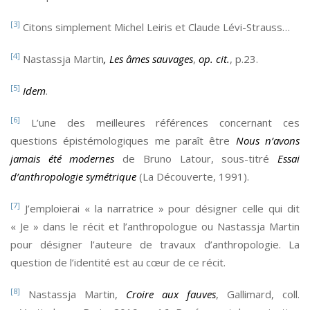
[3]
Citons simplement Michel Leiris et Claude Lévi-Strauss…
[4]
Nastassja Martin
, Les âmes sauvages
,
op. cit.
, p.23.
[5]
Idem
.
[6]
L’une des meilleures références concernant ces
questions épistémologiques me paraît être
Nous n’avons
jamais été modernes
de Bruno Latour, sous-titré
Essai
d’anthropologie symétrique
(La Découverte, 1991).
[7]
J’emploierai « la narratrice » pour désigner celle qui dit
« Je » dans le récit et l’anthropologue ou Nastassja Martin
pour désigner l’auteure de travaux d’anthropologie. La
question de l’identité est au cœur de ce récit.
[8]
Nastassja Martin,
Croire aux fauves
, Gallimard, coll.