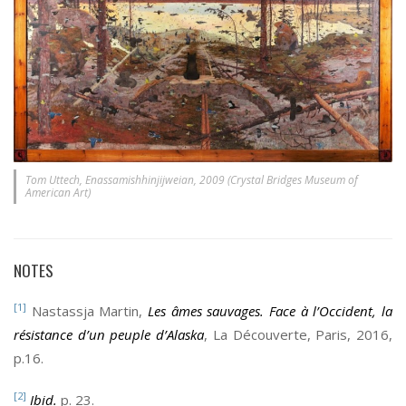
Tom Uttech, Enassamishhinjijweian, 2009 (Crystal Bridges Museum of
American Art)
NOTES
[1]
Nastassja Martin,
Les âmes sauvages. Face à l’Occident, la
résistance d’un peuple d’Alaska
, La Découverte, Paris, 2016,
p.16.
[2]
Ibid.
p. 23.