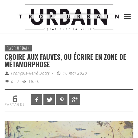
FLYER URBAIN
CROIRE AUX FAUVES, OU ÉCRIRE EN ZONE DE
MÉTAMORPHOSE
François-René Datry
/
16 mai 2020
0
/
16.4k
6
PARTAGES