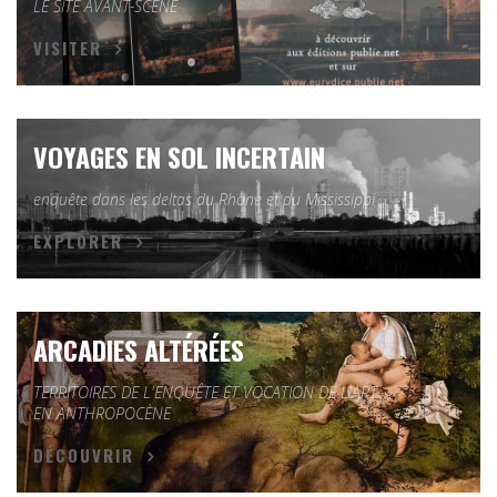
LE SITE AVANT-SCÈNE
VISITER
VOYAGES EN SOL INCERTAIN
enquête dans les deltas du Rhône et du Mississippi
EXPLORER
ARCADIES ALTÉRÉES
TERRITOIRES DE L'ENQUÊTE ET VOCATION DE L'ART
EN ANTHROPOCÈNE
DÉCOUVRIR