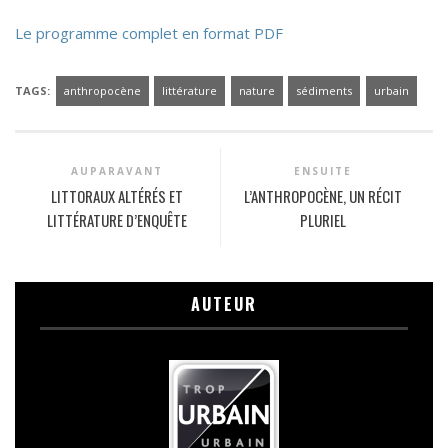
Le programme complet en format PDF
TAGS:
anthropocène
littérature
nature
sédiments
urbain
AUPARAVANT
ENSUITE
LITTORAUX ALTÉRÉS ET
L’ANTHROPOCÈNE, UN RÉCIT
LITTÉRATURE D’ENQUÊTE
PLURIEL
AUTEUR