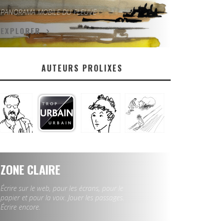
PANORAMA MOBILE DU FLEUVE
EXPLORER
AUTEURS PROLIXES
ZONE CLAIRE
Écrire sur le web, pour les écrans, pour le
papier et pour la voix. Jouer les passages.
Écrire encore.