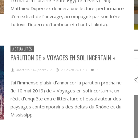
10 mai à la Librairie Petite Égypte à Paris (19h).
Matthieu Duperrex donnera une lecture-performance
d’un extrait de l’ouvrage, accompagné par son frère
Ludovic Duperrex (tambour et chants Lakota).
ACTUALITÉS
PARUTION DE « VOYAGES EN SOL INCERTAIN »
Matthieu Duperrex
/
21 avril 2019
/
1
J’ai l’immense plaisir d’annoncer la parution prochaine
(le 10 mai 2019) de « Voyages en sol incertain », un
récit d’enquête entre littérature et essai autour des
paysages contemporains des deltas du Rhône et du
Mississippi.