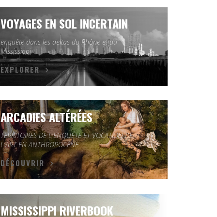
VOYAGES EN SOL INCERTAIN
enquête dans les deltas du Rhône et du
Mississippi
EXPLORER
ARCADIES ALTÉRÉES
TERRITOIRES DE L'ENQUÊTE ET VOCATION DE
L'ART EN ANTHROPOCÈNE
DÉCOUVRIR
MISSISSIPPI RIVERBOOK