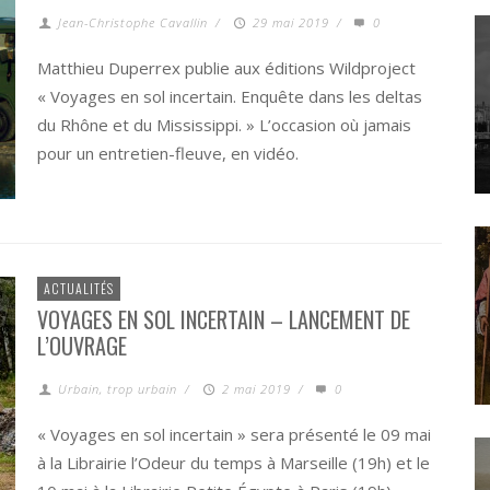
Jean-Christophe Cavallin
/
29 mai 2019
/
0
Matthieu Duperrex publie aux éditions Wildproject
« Voyages en sol incertain. Enquête dans les deltas
du Rhône et du Mississippi. » L’occasion où jamais
pour un entretien-fleuve, en vidéo.
ACTUALITÉS
VOYAGES EN SOL INCERTAIN – LANCEMENT DE
L’OUVRAGE
Urbain, trop urbain
/
2 mai 2019
/
0
« Voyages en sol incertain » sera présenté le 09 mai
à la Librairie l’Odeur du temps à Marseille (19h) et le