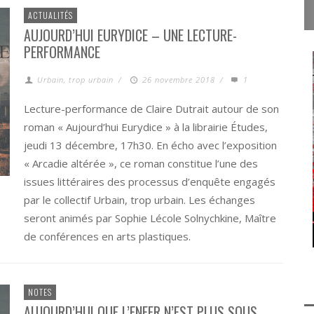
ACTUALITÉS
AUJOURD’HUI EURYDICE – UNE LECTURE-
PERFORMANCE
Urbain, trop urbain
/
26 novembre 2018
/
1
Lecture-performance de Claire Dutrait autour de son
roman « Aujourd’hui Eurydice » à la librairie Études,
jeudi 13 décembre, 17h30. En écho avec l’exposition
« Arcadie altérée », ce roman constitue l’une des
issues littéraires des processus d’enquête engagés
par le collectif Urbain, trop urbain. Les échanges
seront animés par Sophie Lécole Solnychkine, Maître
de conférences en arts plastiques.
NOTES
AUJOURD’HUI QUE L’ENFER N’EST PLUS SOUS