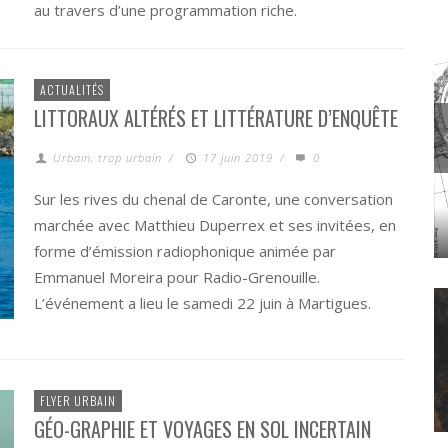
au travers d’une programmation riche.
ACTUALITÉS
LITTORAUX ALTÉRÉS ET LITTÉRATURE D’ENQUÊTE
Urbain, trop urbain
/
17 juin 2019
/
0
Sur les rives du chenal de Caronte, une conversation
marchée avec Matthieu Duperrex et ses invitées, en
AMORPHOSE
CRITICAL ZONES. OBSERVATORIES FOR EARTHLY POLITICS
forme d’émission radiophonique animée par
Emmanuel Moreira pour Radio-Grenouille.
L’événement a lieu le samedi 22 juin à Martigues.
FLYER URBAIN
GÉO-GRAPHIE ET VOYAGES EN SOL INCERTAIN