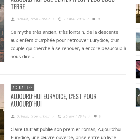
TERRE
Urbain, trop urbain
/
23 mai 2018
/
0
Ce mythe très ancien, très lointain, de la descente
aux enfers d’Orphée pour retrouver Eurydice, d’un
couple qui cherche à se renouer, a encore beaucoup à
nous dire…
ACTUALITÉS
AUJOURD’HUI EURYDICE, C’EST POUR
AUJOURD’HUI
Urbain, trop urbain
/
25 avril 2018
/
0
Claire Dutrait publie son premier roman, Aujourd’hui
Eurydice, une œuvre ouverte, prise entre un livre