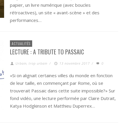
papier, un livre numérique (avec boucles
rétroactives), un site « avant-scène » et des
performances…
ACTUALITÉS
LECTURE : A TRIBUTE TO PASSAIC
Urbain, trop urbain
/
13 novembre 2017
/
0
«Si on alignait certaines villes du monde en fonction
de leur taille, en commençant par Rome, où se
trouverait Passaic dans cette suite impossible?» Sur
fond vidéo, une lecture performée par Claire Dutrait,
Katya Hodgkinson et Matthieu Duperrex…