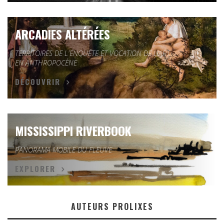
ARCADIES ALTÉRÉES
TERRITOIRES DE L'ENQUÊTE ET VOCATION DE L'ART
EN ANTHROPOCÈNE
DÉCOUVRIR
MISSISSIPPI RIVERBOOK
PANORAMA MOBILE DU FLEUVE
EXPLORER
AUTEURS PROLIXES