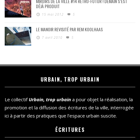
MIROIRS DE LA VILLE #14 RÉTRO-FUTUR ! DEMAIN S’EST
DÉJÀ PRODUIT
15 mai 2012
5
LE MANOIR REVISITÉ PAR REM KOOLHAAS
7 avril 2010
5
URBAIN, TROP URBAIN
Le collectif
Urbain, trop urbain
a pour objet la réalisation, la
promotion et la diffusion des écritures de la ville, interrogée
ici à partir des pratiques que l’espace urbain suscite.
ÉCRITURES