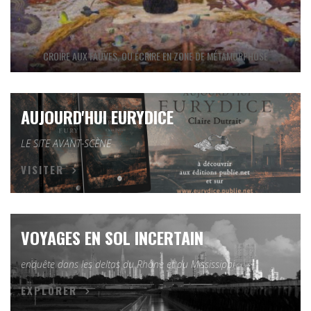
CROIRE AUX FAUVES, OU ÉCRIRE EN ZONE DE MÉTAMORPHOSE
AUJOURD'HUI EURYDICE
LE SITE AVANT-SCÈNE
VISITER
VOYAGES EN SOL INCERTAIN
enquête dans les deltas du Rhône et du Mississippi
EXPLORER