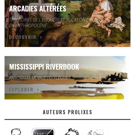
ARCADIES ALTÉRÉES
TERRITOIRES DE L'ENQUÊTE ET VOCATION DE L'ART
EN ANTHROPOCÈNE
DÉCOUVRIR
MISSISSIPPI RIVERBOOK
PANORAMA MOBILE DU FLEUVE
EXPLORER
AUTEURS PROLIXES