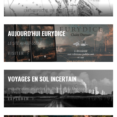
L’ANTHROPOCÈNE, UNE ESTHÉTIQUE « CANARD » ?
AUJOURD'HUI EURYDICE
LE SITE AVANT-SCÈNE
VISITER
VOYAGES EN SOL INCERTAIN
enquête dans les deltas du Rhône et du Mississippi
EXPLORER