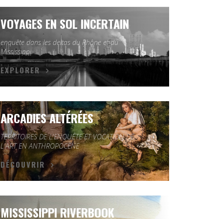
VOYAGES EN SOL INCERTAIN
enquête dans les deltas du Rhône et du
Mississippi
EXPLORER
ARCADIES ALTÉRÉES
TERRITOIRES DE L'ENQUÊTE ET VOCATION DE
L'ART EN ANTHROPOCÈNE
DÉCOUVRIR
MISSISSIPPI RIVERBOOK