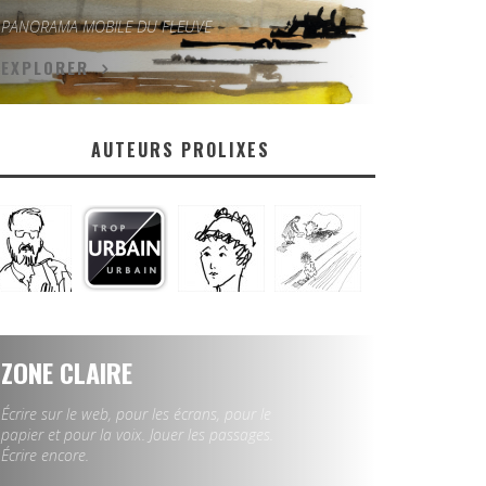
PANORAMA MOBILE DU FLEUVE
EXPLORER
AUTEURS PROLIXES
ZONE CLAIRE
Écrire sur le web, pour les écrans, pour le
papier et pour la voix. Jouer les passages.
Écrire encore.