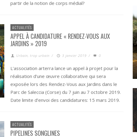
partir de la notion de corps médial?
ACTUALITÉS
APPEL À CANDIDATURE « RENDEZ-VOUS AUX
JARDINS » 2019
Urbain, trop urbain
/
3 janvier 2019
/
0
L’association arterra lance un appel à projet pour la
POLITICS
L’ANTHROPOCÈNE, UNE ESTHÉTIQUE « CANARD » ?
réalisation d’une œuvre collaborative qui sera
exposée lors des Rendez-Vous aux Jardins dans le
Parc de Saleccia (Corse) du 7 juin au 7 octobre 2019.
Date limite d’envoi des candidatures: 15 mars 2019.
ACTUALITÉS
PIPELINES SONGLINES