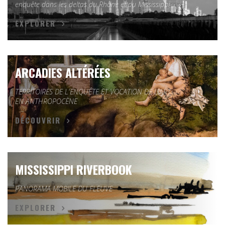
enquête dans les deltas du Rhône et du Mississippi
EXPLORER
ARCADIES ALTÉRÉES
TERRITOIRES DE L'ENQUÊTE ET VOCATION DE L'ART
EN ANTHROPOCÈNE
DÉCOUVRIR
MISSISSIPPI RIVERBOOK
PANORAMA MOBILE DU FLEUVE
EXPLORER