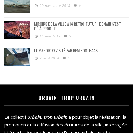
20 novembre 2018
0
MIROIRS DE LA VILLE #14 RÉTRO-FUTUR ! DEMAIN S’EST
DÉJÀ PRODUIT
15 mai 2012
5
LE MANOIR REVISITÉ PAR REM KOOLHAAS
7 avril 2010
5
URBAIN, TROP URBAIN
Le collectif
Urbain, trop urbain
a pour objet la réalisation, la
promotion et la diffusion des écritures de la ville, interrogée
ici à partir des pratiques que l’espace urbain suscite.