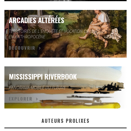
ARCADIES ALTÉRÉES
TERRITOIRES DE L'ENQUÊTE ET VOCATION DE L'ART
EN ANTHROPOCÈNE
DÉCOUVRIR
MISSISSIPPI RIVERBOOK
PANORAMA MOBILE DU FLEUVE
EXPLORER
AUTEURS PROLIXES