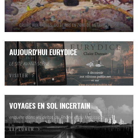
CROIRE AUX FAUVES, OU ÉCRIRE EN ZONE DE MÉTAMORPHOSE
AUJOURD'HUI EURYDICE
LE SITE AVANT-SCÈNE
VISITER
VOYAGES EN SOL INCERTAIN
enquête dans les deltas du Rhône et du Mississippi
EXPLORER