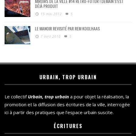
MIROIRS DE LA VILLE #14 RÉTRO-FUTUR ! DEMAIN S’EST
DÉJÀ PRODUIT
15 mai 2012
5
LE MANOIR REVISITÉ PAR REM KOOLHAAS
7 avril 2010
5
URBAIN, TROP URBAIN
Le collectif
Urbain, trop urbain
a pour objet la réalisation, la
promotion et la diffusion des écritures de la ville, interrogée
ici à partir des pratiques que l’espace urbain suscite.
ÉCRITURES