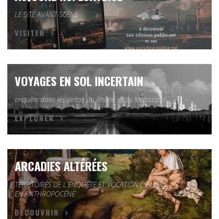
LE SITE AVANT-SCÈNE
VISITER
VOYAGES EN SOL INCERTAIN
enquête dans les deltas du Rhône et du Mississippi
EXPLORER
ARCADIES ALTÉRÉES
TERRITOIRES DE L'ENQUÊTE ET VOCATION DE L'ART
EN ANTHROPOCÈNE
DÉCOUVRIR