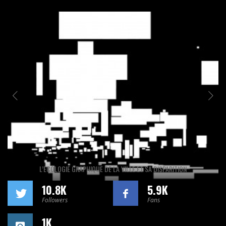
L’ÉCOLOGIE GRAPHIQUE DE LA VILLE ET SA DISPARITION
10.8K
5.9K
Followers
Fans
1K