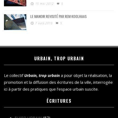
15 mai 2012
5
LE MANOIR REVISITÉ PAR REM KOOLHAAS
7 avril 2010
5
URBAIN, TROP URBAIN
Le collectif
Urbain, trop urbain
a pour objet la réalisation, la
promotion et la diffusion des écritures de la ville, interrogée
ici à partir des pratiques que l’espace urbain suscite.
ÉCRITURES
FLYER URBAIN
(87)