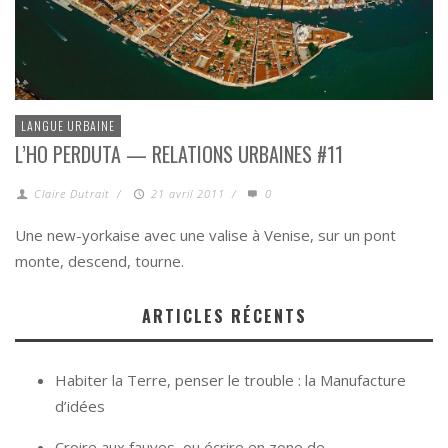
LANGUE URBAINE
L’HO PERDUTA — RELATIONS URBAINES #11
Claire Dutrait
/
21 avril 2011
/
0
Une new-yorkaise avec une valise à Venise, sur un pont
monte, descend, tourne.
ARTICLES RÉCENTS
Habiter la Terre, penser le trouble : la Manufacture
d’idées
Croire aux fauves, ou écrire en zone de