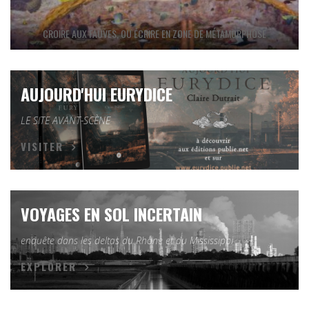
CROIRE AUX FAUVES, OU ÉCRIRE EN ZONE DE MÉTAMORPHOSE
AUJOURD'HUI EURYDICE
LE SITE AVANT-SCÈNE
VISITER
VOYAGES EN SOL INCERTAIN
enquête dans les deltas du Rhône et du Mississippi
EXPLORER