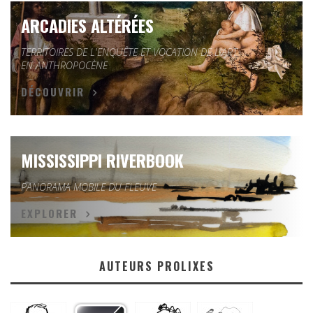
ARCADIES ALTÉRÉES
TERRITOIRES DE L'ENQUÊTE ET VOCATION DE L'ART
EN ANTHROPOCÈNE
DÉCOUVRIR
MISSISSIPPI RIVERBOOK
PANORAMA MOBILE DU FLEUVE
EXPLORER
AUTEURS PROLIXES