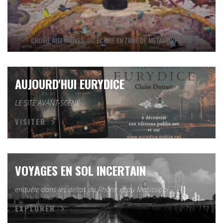
CROIRE AUX FAUVES, OU ÉCRIRE EN ZONE DE MÉTAMORPHOSE
AUJOURD'HUI EURYDICE
LE SITE AVANT-SCÈNE
VISITER
VOYAGES EN SOL INCERTAIN
enquête dans les deltas du Rhône et du Mississippi
EXPLORER