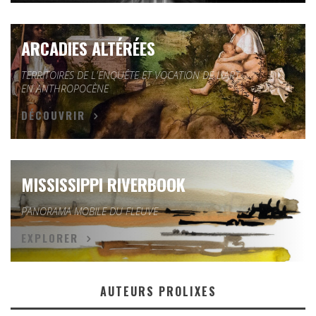
ARCADIES ALTÉRÉES
TERRITOIRES DE L'ENQUÊTE ET VOCATION DE L'ART
EN ANTHROPOCÈNE
DÉCOUVRIR
MISSISSIPPI RIVERBOOK
PANORAMA MOBILE DU FLEUVE
EXPLORER
AUTEURS PROLIXES