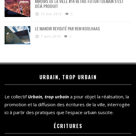
MIROIRS DE LA VILLE #14 RÉTRO-FUTUR ! DEMAIN S’EST
DÉJÀ PRODUIT
15 mai 2012
5
LE MANOIR REVISITÉ PAR REM KOOLHAAS
7 avril 2010
5
URBAIN, TROP URBAIN
Le collectif
Urbain, trop urbain
a pour objet la réalisation, la
promotion et la diffusion des écritures de la ville, interrogée
ici à partir des pratiques que l’espace urbain suscite.
ÉCRITURES