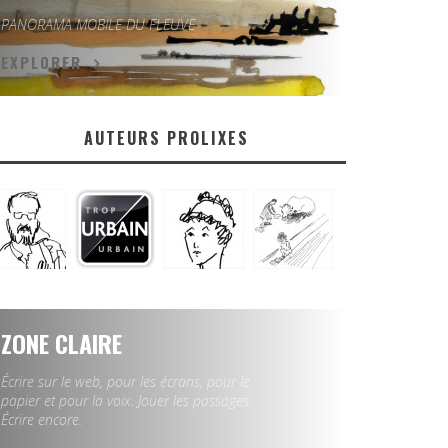
PANORAMA MOBILE DU FLEUVE
EXPLORER
AUTEURS PROLIXES
ZONE CLAIRE
Écrire sur le web, pour les écrans, pour le
papier et pour la voix. Jouer les passages.
Écrire encore.