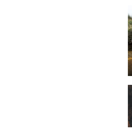
POLITICS
L’ANTHROPOCÈNE, UNE ESTHÉTIQUE « CANARD » ?