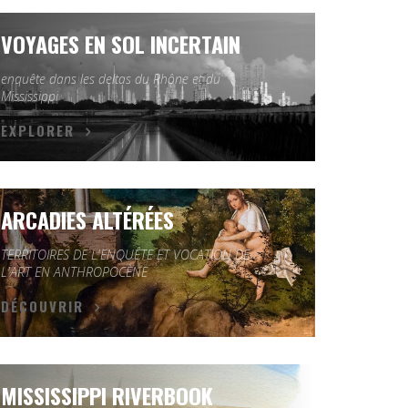
VOYAGES EN SOL INCERTAIN
enquête dans les deltas du Rhône et du
Mississippi
EXPLORER
ARCADIES ALTÉRÉES
TERRITOIRES DE L'ENQUÊTE ET VOCATION DE
L'ART EN ANTHROPOCÈNE
DÉCOUVRIR
MISSISSIPPI RIVERBOOK