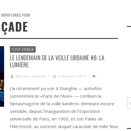
S RÉPERTORIÉS POUR
AÇADE
FLYER URBAIN
LE LENDEMAIN DE LA VEILLE URBAINE #8: LA
LUMIÈRE
Matthieu Duperrex
/
6 décembre 2010
/
1
J’ai récemment pu voir à Shanghai — autrefois
surnommée le «Paris de l’Asie» — combien la
fantasmagorie de la «ville lumière» demeure encore
sensible, depuis l’inauguration de l’Exposition
universelle de Paris, en 1900, et son Palais de
l’électricité, au sommet duquel caracolait de mille feux