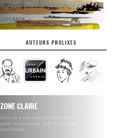
PANORAMA MOBILE DU FLEUVE
EXPLORER
AUTEURS PROLIXES
ZONE CLAIRE
Écrire sur le web, pour les écrans, pour le
papier et pour la voix. Jouer les passages.
Écrire encore.