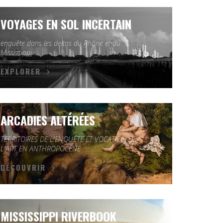
VOYAGES EN SOL INCERTAIN
enquête dans les deltas du Rhône et du
Mississippi
EXPLORER
ARCADIES ALTÉRÉES
TERRITOIRES DE L'ENQUÊTE ET VOCATION DE
L'ART EN ANTHROPOCÈNE
DÉCOUVRIR
MISSISSIPPI RIVERBOOK