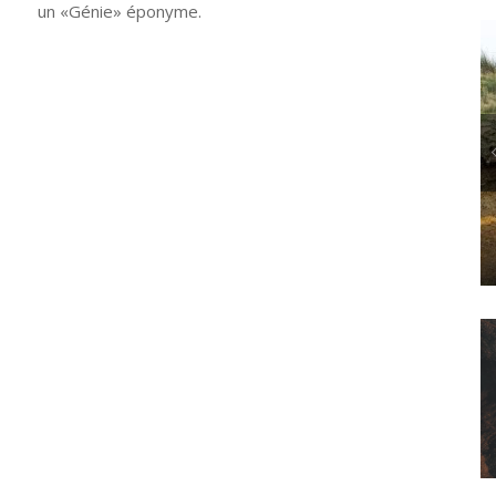
un «Génie» éponyme.
POLITICS
L’ANTHROPOCÈNE, UNE ESTHÉTIQUE « CANARD » ?