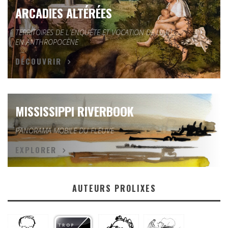
ARCADIES ALTÉRÉES
TERRITOIRES DE L'ENQUÊTE ET VOCATION DE L'ART
EN ANTHROPOCÈNE
DÉCOUVRIR
MISSISSIPPI RIVERBOOK
PANORAMA MOBILE DU FLEUVE
EXPLORER
AUTEURS PROLIXES