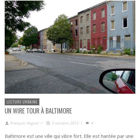
LECTURE URBAINE
UN WIRE TOUR À BALTIMORE
François Huguet
/
3 octobre 2012
/
4
Baltimore est une ville qui vibre fort. Elle est hantée par une