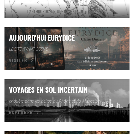
L’ANTHROPOCÈNE, UNE ESTHÉTIQUE « CANARD » ?
AUJOURD'HUI EURYDICE
LE SITE AVANT-SCÈNE
VISITER
VOYAGES EN SOL INCERTAIN
enquête dans les deltas du Rhône et du Mississippi
EXPLORER