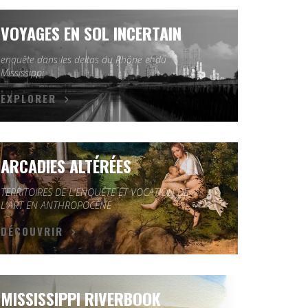
VOYAGES EN SOL INCERTAIN
enquête dans les deltas du Rhône et du
Mississippi
EXPLORER
ARCADIES ALTÉRÉES
TERRITOIRES DE L'ENQUÊTE ET VOCATION DE
L'ART EN ANTHROPOCÈNE
DÉCOUVRIR
MISSISSIPPI RIVERBOOK