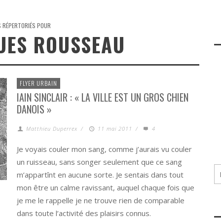
S RÉPERTORIÉS POUR
UES ROUSSEAU
FLYER URBAIN
IAIN SINCLAIR : « LA VILLE EST UN GROS CHIEN
DANOIS »
Matthieu Duperrex
/
11 mai 2011
/
4
Je voyais couler mon sang, comme j’aurais vu couler
un ruisseau, sans songer seulement que ce sang
m’appartînt en aucune sorte. Je sentais dans tout
mon être un calme ravissant, auquel chaque fois que
je me le rappelle je ne trouve rien de comparable
dans toute l’activité des plaisirs connus.