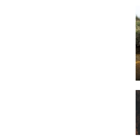
POLITICS
L’ANTHROPOCÈNE, UNE ESTHÉTIQUE « CANARD » ?