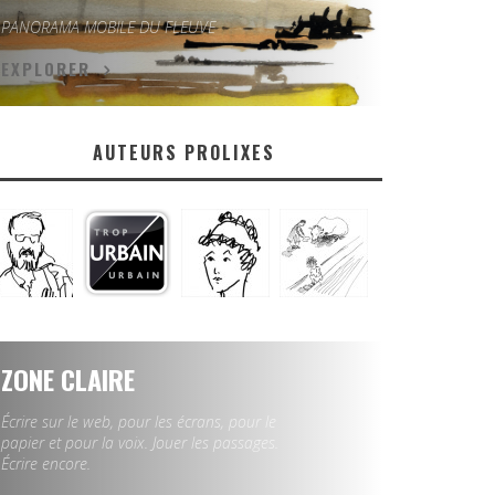
PANORAMA MOBILE DU FLEUVE
EXPLORER
AUTEURS PROLIXES
ZONE CLAIRE
Écrire sur le web, pour les écrans, pour le
papier et pour la voix. Jouer les passages.
Écrire encore.