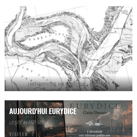
L’ANTHROPOCÈNE, UNE ESTHÉTIQUE « CANARD » ?
AUJOURD'HUI EURYDICE
LE SITE AVANT-SCÈNE
VISITER