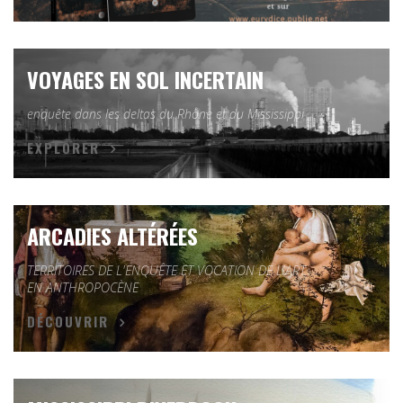
VOYAGES EN SOL INCERTAIN
enquête dans les deltas du Rhône et du Mississippi
EXPLORER
ARCADIES ALTÉRÉES
TERRITOIRES DE L'ENQUÊTE ET VOCATION DE L'ART
EN ANTHROPOCÈNE
DÉCOUVRIR