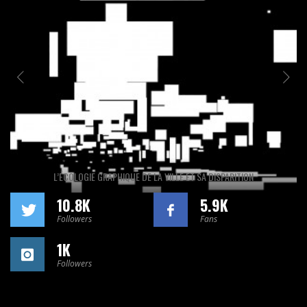
L’ÉCOLOGIE GRAPHIQUE DE LA VILLE ET SA DISPARITION
10.8K
5.9K
Followers
Fans
1K
Followers