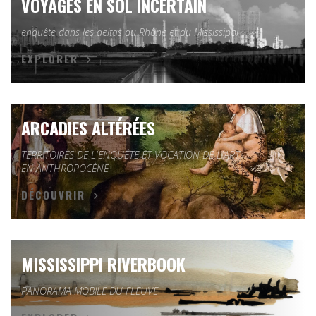
VOYAGES EN SOL INCERTAIN
enquête dans les deltas du Rhône et du Mississippi
EXPLORER
ARCADIES ALTÉRÉES
TERRITOIRES DE L'ENQUÊTE ET VOCATION DE L'ART
EN ANTHROPOCÈNE
DÉCOUVRIR
MISSISSIPPI RIVERBOOK
PANORAMA MOBILE DU FLEUVE