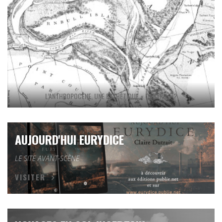
L’ANTHROPOCÈNE, UNE ESTHÉTIQUE « CANARD » ?
AUJOURD'HUI EURYDICE
LE SITE AVANT-SCÈNE
VISITER