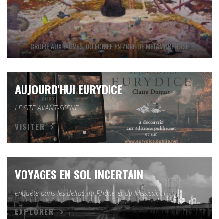
CROIRE AUX FAUVES, OU ÉCRIRE EN ZONE DE MÉTAMORPHOSE
AUJOURD'HUI EURYDICE
LE SITE AVANT-SCÈNE
VISITER
VOYAGES EN SOL INCERTAIN
enquête dans les deltas du Rhône et du Mississippi
EXPLORER