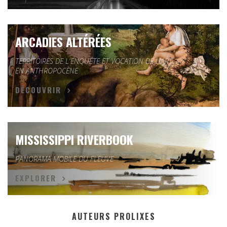
ARCADIES ALTÉRÉES
TERRITOIRES DE L'ENQUÊTE ET VOCATION DE L'ART
EN ANTHROPOCÈNE
DÉCOUVRIR
MISSISSIPPI RIVERBOOK
PANORAMA MOBILE DU FLEUVE
EXPLORER
AUTEURS PROLIXES