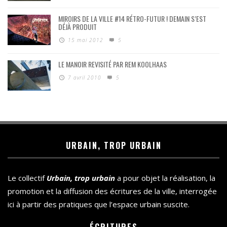
MIROIRS DE LA VILLE #14 RÉTRO-FUTUR ! DEMAIN S’EST
DÉJÀ PRODUIT
15 mai 2012
5
LE MANOIR REVISITÉ PAR REM KOOLHAAS
7 avril 2010
5
URBAIN, TROP URBAIN
Le collectif
Urbain, trop urbain
a pour objet la réalisation, la
promotion et la diffusion des écritures de la ville, interrogée
ici à partir des pratiques que l’espace urbain suscite.
ÉCRITURES