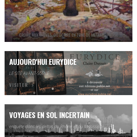
CROIRE AUX FAUVES, OU ÉCRIRE EN ZONE DE MÉTAMORPHOSE
AUJOURD'HUI EURYDICE
LE SITE AVANT-SCÈNE
VISITER
VOYAGES EN SOL INCERTAIN
enquête dans les deltas du Rhône et du Mississippi