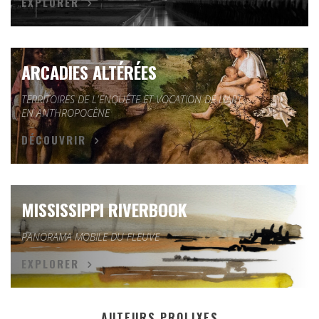
EXPLORER
ARCADIES ALTÉRÉES
TERRITOIRES DE L'ENQUÊTE ET VOCATION DE L'ART
EN ANTHROPOCÈNE
DÉCOUVRIR
MISSISSIPPI RIVERBOOK
PANORAMA MOBILE DU FLEUVE
EXPLORER
AUTEURS PROLIXES