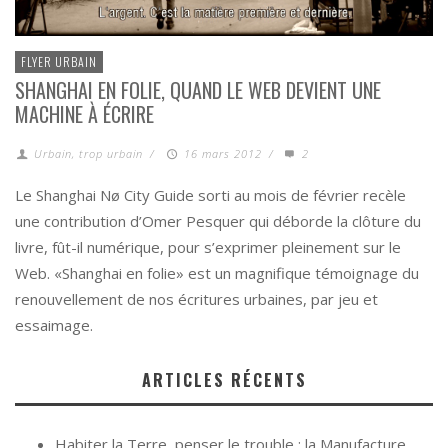
FLYER URBAIN
SHANGHAI EN FOLIE, QUAND LE WEB DEVIENT UNE
MACHINE À ÉCRIRE
Urbain, trop urbain
/
16 mars 2012
/
2
Le Shanghai Nø City Guide sorti au mois de février recèle
une contribution d’Omer Pesquer qui déborde la clôture du
livre, fût-il numérique, pour s’exprimer pleinement sur le
Web. «Shanghai en folie» est un magnifique témoignage du
renouvellement de nos écritures urbaines, par jeu et
essaimage.
ARTICLES RÉCENTS
Habiter la Terre, penser le trouble : la Manufacture