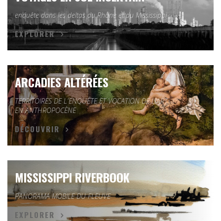
enquête dans les deltas du Rhône et du Mississippi
EXPLORER
ARCADIES ALTÉRÉES
TERRITOIRES DE L'ENQUÊTE ET VOCATION DE L'ART
EN ANTHROPOCÈNE
DÉCOUVRIR
MISSISSIPPI RIVERBOOK
PANORAMA MOBILE DU FLEUVE
EXPLORER