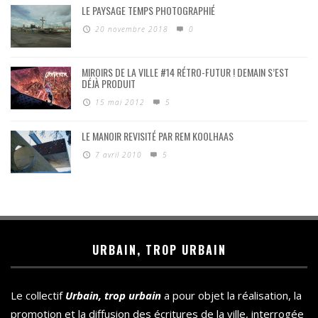
LE PAYSAGE TEMPS PHOTOGRAPHIÉ
20 novembre 2018
0
MIROIRS DE LA VILLE #14 RÉTRO-FUTUR ! DEMAIN S’EST
DÉJÀ PRODUIT
15 mai 2012
5
LE MANOIR REVISITÉ PAR REM KOOLHAAS
7 avril 2010
5
URBAIN, TROP URBAIN
Le collectif
Urbain, trop urbain
a pour objet la réalisation, la
promotion et la diffusion des écritures de la ville, interrogée