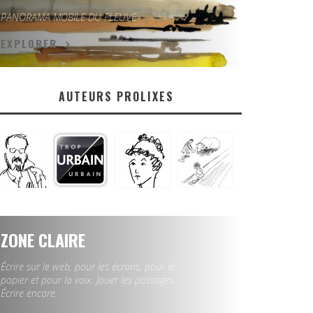
PANORAMA MOBILE DU FLEUVE
EXPLORER
AUTEURS PROLIXES
ZONE CLAIRE
Écrire sur le web, pour les écrans, pour le
papier et pour la voix. Jouer les passages.
Écrire encore.