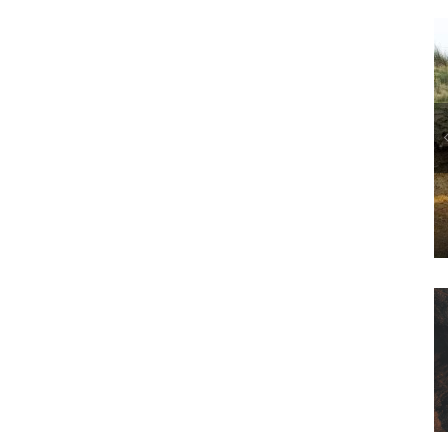
POLITICS
L’ANTHROPOCÈNE, UNE ESTHÉTIQUE « CANARD » ?