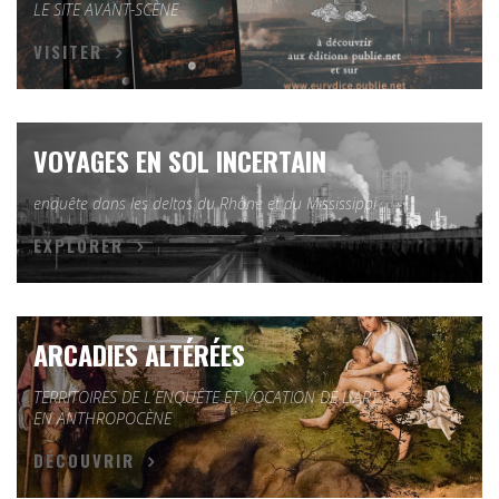
LE SITE AVANT-SCÈNE
VISITER
VOYAGES EN SOL INCERTAIN
enquête dans les deltas du Rhône et du Mississippi
EXPLORER
ARCADIES ALTÉRÉES
TERRITOIRES DE L'ENQUÊTE ET VOCATION DE L'ART
EN ANTHROPOCÈNE
DÉCOUVRIR