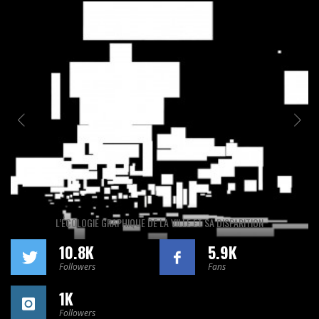
L’ÉCOLOGIE GRAPHIQUE DE LA VILLE ET SA DISPARITION
10.8K
5.9K
Followers
Fans
1K
Followers