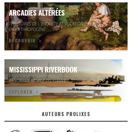
ARCADIES ALTÉRÉES
TERRITOIRES DE L'ENQUÊTE ET VOCATION DE L'ART
EN ANTHROPOCÈNE
DÉCOUVRIR
MISSISSIPPI RIVERBOOK
PANORAMA MOBILE DU FLEUVE
EXPLORER
AUTEURS PROLIXES