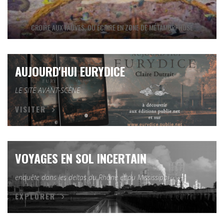
CROIRE AUX FAUVES, OU ÉCRIRE EN ZONE DE MÉTAMORPHOSE
AUJOURD'HUI EURYDICE
LE SITE AVANT-SCÈNE
VISITER
VOYAGES EN SOL INCERTAIN
enquête dans les deltas du Rhône et du Mississippi
EXPLORER