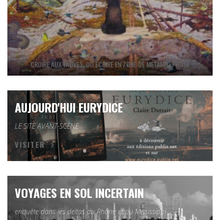
CROIRE AUX FAUVES, OU ÉCRIRE EN ZONE DE MÉTAMORPHOSE
AUJOURD'HUI EURYDICE
LE SITE AVANT-SCÈNE
VISITER
VOYAGES EN SOL INCERTAIN
enquête dans les deltas du Rhône et du Mississippi