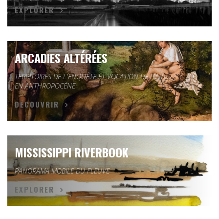
EXPLORER
ARCADIES ALTÉRÉES
TERRITOIRES DE L'ENQUÊTE ET VOCATION DE L'ART
EN ANTHROPOCÈNE
DÉCOUVRIR
MISSISSIPPI RIVERBOOK
PANORAMA MOBILE DU FLEUVE
EXPLORER