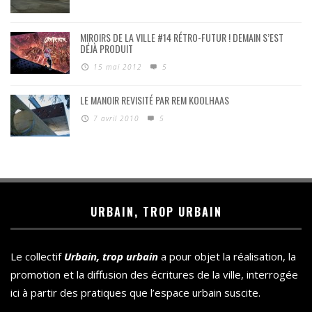
MIROIRS DE LA VILLE #14 RÉTRO-FUTUR ! DEMAIN S’EST
DÉJÀ PRODUIT
15 mai 2012
5
LE MANOIR REVISITÉ PAR REM KOOLHAAS
7 avril 2010
5
URBAIN, TROP URBAIN
Le collectif
Urbain, trop urbain
a pour objet la réalisation, la
promotion et la diffusion des écritures de la ville, interrogée
ici à partir des pratiques que l’espace urbain suscite.