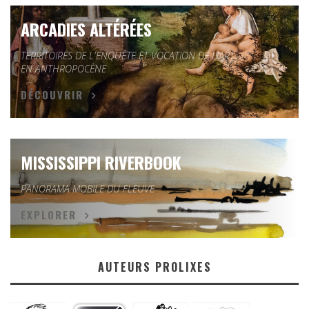
ARCADIES ALTÉRÉES
TERRITOIRES DE L'ENQUÊTE ET VOCATION DE L'ART
EN ANTHROPOCÈNE
DÉCOUVRIR
MISSISSIPPI RIVERBOOK
PANORAMA MOBILE DU FLEUVE
EXPLORER
AUTEURS PROLIXES