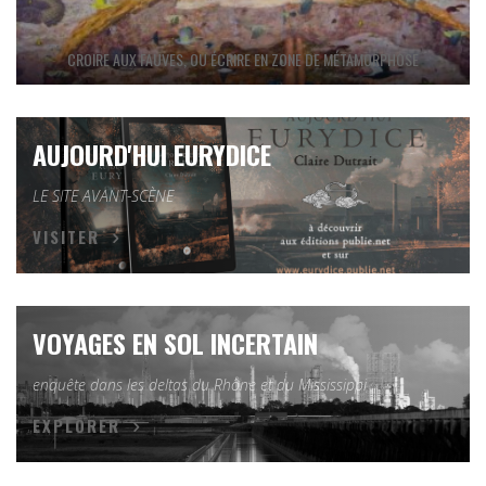
CROIRE AUX FAUVES, OU ÉCRIRE EN ZONE DE MÉTAMORPHOSE
AUJOURD'HUI EURYDICE
LE SITE AVANT-SCÈNE
VISITER
VOYAGES EN SOL INCERTAIN
enquête dans les deltas du Rhône et du Mississippi
EXPLORER