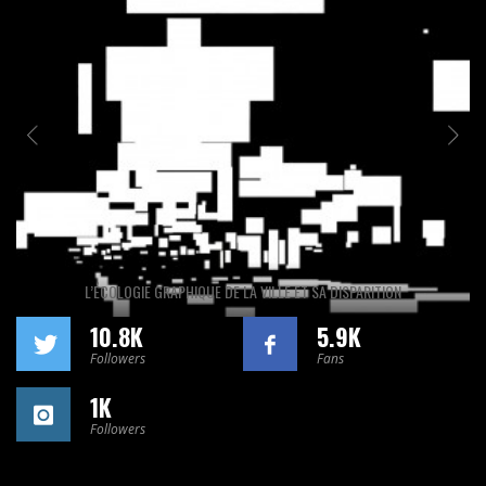
L’ÉCOLOGIE GRAPHIQUE DE LA VILLE ET SA DISPARITION
10.8K
5.9K
Followers
Fans
1K
Followers