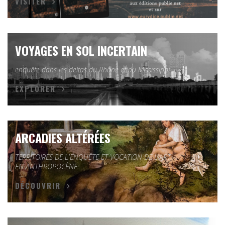
VISITER
VOYAGES EN SOL INCERTAIN
enquête dans les deltas du Rhône et du Mississippi
EXPLORER
ARCADIES ALTÉRÉES
TERRITOIRES DE L'ENQUÊTE ET VOCATION DE L'ART
EN ANTHROPOCÈNE
DÉCOUVRIR