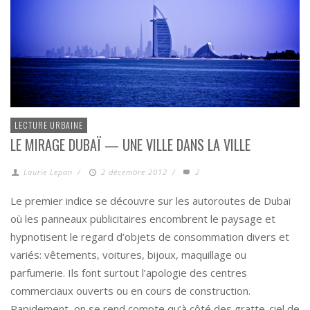
LECTURE URBAINE
LE MIRAGE DUBAÏ — UNE VILLE DANS LA VILLE
Laurie Lepan
/
2 décembre 2012
/
2
Le premier indice se découvre sur les autoroutes de Dubaï
où les panneaux publicitaires encombrent le paysage et
hypnotisent le regard d’objets de consommation divers et
variés: vêtements, voitures, bijoux, maquillage ou
parfumerie. Ils font surtout l’apologie des centres
commerciaux ouverts ou en cours de construction.
Rapidement, on se rend compte qu’à côté des gratte-ciel de