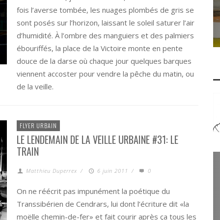
fois l’averse tombée, les nuages plombés de gris se
sont posés sur l’horizon, laissant le soleil saturer l’air
d’humidité. À l’ombre des manguiers et des palmiers
ébouriffés, la place de la Victoire monte en pente
douce de la darse où chaque jour quelques barques
viennent accoster pour vendre la pêche du matin, ou
de la veille.
FLYER URBAIN
LE LENDEMAIN DE LA VEILLE URBAINE #31: LE
TRAIN
Matthieu Duperrex
/
6 juin 2011
/
0
On ne réécrit pas impunément la poétique du
Transsibérien de Cendrars, lui dont l’écriture dit «la
moëlle chemin-de-fer» et fait courir après ça tous les