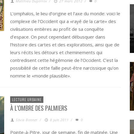
Matthieu Duperrex
/
27 mars 2012
/
0
L’omphalos, le lieu d’origine et l’axe du monde: voici le
complexe de l’Occident qui a «rayé de la carte» des
civilisations entières au profit de sa conquête
d’espace. On peut cependant débusquer dans
l’histoire des cartes et des explorations, ainsi que de
leurs récits les détours et cheminements qui
contredisent cette hégémonie de l’Occident. C’est la
possibilité de cette faille peut-être narcissique qu’on
nomme le «monde plausible».
LECTURE URBAINE
À L’OMBRE DES PALMIERS
Silvia Bonnet
/
8 juin 2011
/
0
Pointe-à-Pitre, jour de semaine, fin de matinée. Une