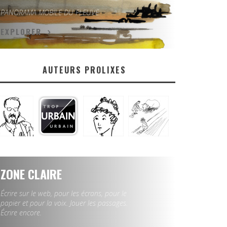
PANORAMA MOBILE DU FLEUVE
EXPLORER
AUTEURS PROLIXES
ZONE CLAIRE
Écrire sur le web, pour les écrans, pour le
papier et pour la voix. Jouer les passages.
Écrire encore.