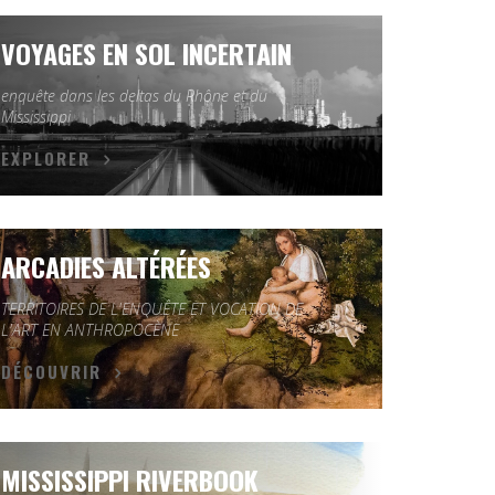
VOYAGES EN SOL INCERTAIN
enquête dans les deltas du Rhône et du
Mississippi
EXPLORER
ARCADIES ALTÉRÉES
TERRITOIRES DE L'ENQUÊTE ET VOCATION DE
L'ART EN ANTHROPOCÈNE
DÉCOUVRIR
MISSISSIPPI RIVERBOOK