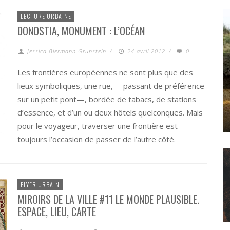
LECTURE URBAINE
DONOSTIA, MONUMENT : L’OCÉAN
Jessica Biermann-Grunstein
/
24 avril 2012
/
0
Les frontières européennes ne sont plus que des
lieux symboliques, une rue, —passant de préférence
sur un petit pont—, bordée de tabacs, de stations
d’essence, et d’un ou deux hôtels quelconques. Mais
POLITICS
L’ANTHROPOCÈNE, UNE ESTHÉTIQUE « CANARD » ?
pour le voyageur, traverser une frontière est
toujours l’occasion de passer de l’autre côté.
FLYER URBAIN
MIROIRS DE LA VILLE #11 LE MONDE PLAUSIBLE.
ESPACE, LIEU, CARTE