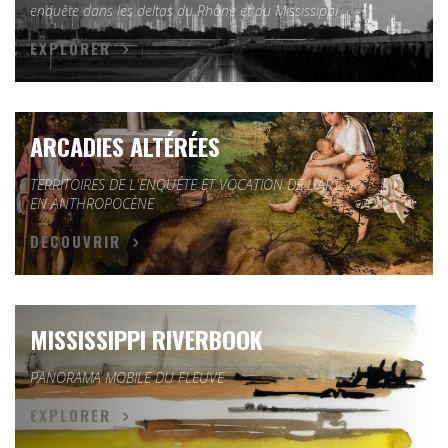
enquête dans les deltas du Rhône et du Mississippi
EXPLORER
ARCADIES ALTÉRÉES
TERRITOIRES DE L'ENQUÊTE ET VOCATION DE L'ART
EN ANTHROPOCÈNE
DÉCOUVRIR
MISSISSIPPI RIVERBOOK
PANORAMA MOBILE DU FLEUVE
EXPLORER