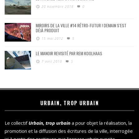
20 novembre 2018
0
MIROIRS DE LA VILLE #14 RÉTRO-FUTUR ! DEMAIN S’EST
DÉJÀ PRODUIT
15 mai 2012
5
LE MANOIR REVISITÉ PAR REM KOOLHAAS
7 avril 2010
5
URBAIN, TROP URBAIN
Le collectif
Urbain, trop urbain
a pour objet la réalisation, la
promotion et la diffusion des écritures de la ville, interrogée