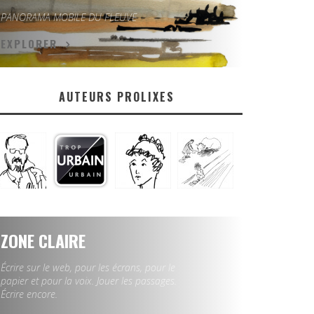
PANORAMA MOBILE DU FLEUVE
EXPLORER
AUTEURS PROLIXES
ZONE CLAIRE
Écrire sur le web, pour les écrans, pour le
papier et pour la voix. Jouer les passages.
Écrire encore.