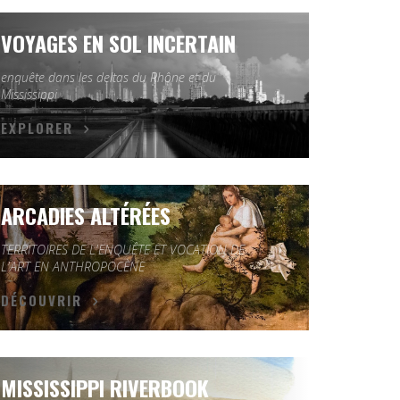
VOYAGES EN SOL INCERTAIN
enquête dans les deltas du Rhône et du
Mississippi
EXPLORER
ARCADIES ALTÉRÉES
TERRITOIRES DE L'ENQUÊTE ET VOCATION DE
L'ART EN ANTHROPOCÈNE
DÉCOUVRIR
MISSISSIPPI RIVERBOOK