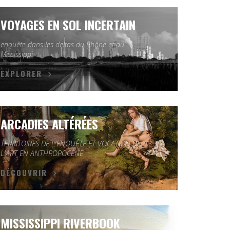
VOYAGES EN SOL INCERTAIN
enquête dans les deltas du Rhône et du
Mississippi
EXPLORER
ARCADIES ALTÉRÉES
TERRITOIRES DE L'ENQUÊTE ET VOCATION DE
L'ART EN ANTHROPOCÈNE
DÉCOUVRIR
MISSISSIPPI RIVERBOOK