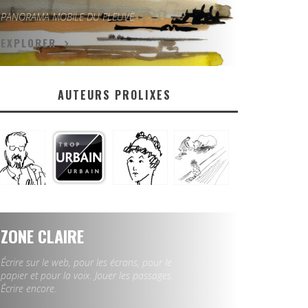
PANORAMA MOBILE DU FLEUVE
EXPLORER
AUTEURS PROLIXES
ZONE CLAIRE
Écrire sur le web, pour les écrans, pour le
papier et pour la voix. Jouer les passages.
Écrire encore.