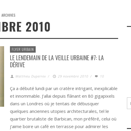
ARCHIVES
BRE 2010
FLYER URBAIN
LE LENDEMAIN DE LA VEILLE URBAINE #7: LA
DÉRIVE
Matthieu Duperrex
/
29 novembre 2010
/
10
Ça a débuté lundi par un cratère intrigant, inexplicable
et innommable. J’allai depuis flânant en 80 gigapixels
dans un Londres où je tentais de débusquer
quelques anciennes utopies architecturales, tel le
quartier brutaliste de Barbican, mon préféré, celui où
j’aime boire un café en terrasse pour admirer les