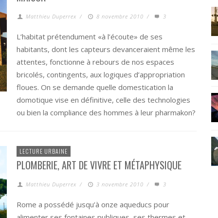
Matthieu Duperrex
/
8 novembre 2010
/
3
L’habitat prétendument «à l’écoute» de ses
habitants, dont les capteurs devanceraient même les
attentes, fonctionne à rebours de nos espaces
bricolés, contingents, aux logiques d’appropriation
floues. On se demande quelle domestication la
domotique vise en définitive, celle des technologies
ou bien la compliance des hommes à leur pharmakon?
LECTURE URBAINE
PLOMBERIE, ART DE VIVRE ET MÉTAPHYSIQUE
Matthieu Duperrex
/
3 novembre 2010
/
3
Rome a possédé jusqu’à onze aqueducs pour
alimenter ses fontaines publiques, ses thermes et