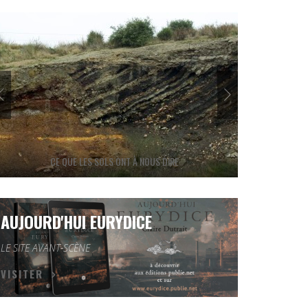
IRE
PRINCIPES D’UNE COW-PRODUCTION
AUJOURD'HUI EURYDICE
LE SITE AVANT-SCÈNE
VISITER