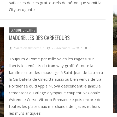
saillances de ces gratte-ciels de béton que vomit la
City arrogante.
LANGUE URBAINE
MADONELLES DES CARREFOURS
Matthieu Duperrex
/
25 novembre 2010
/
2
Toujours à Rome par mille voies les ragazzi sur
ESTHÉTIQUE « CANARD » ?
CE QUE LES SOLS ONT À NOUS D
liberty les enfants du tramway graffité toute la
famille sainte des faubourgs à Saint-Jean de Latran à
la Garbatella de Cinecittà aussi ou bien venus de via
Portuense ou d’Appia Nuova descendent le Janicule
remontent du Village olympique coupent Nazionale
évitent le Corso Vittorio Emmanuele puis encore de
toutes les places aux marchands de glaces et hors
les murs antiques…