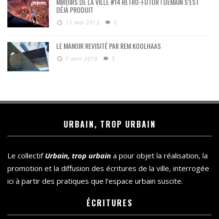
MIROIRS DE LA VILLE #14 RÉTRO-FUTUR ! DEMAIN S’EST
DÉJÀ PRODUIT
15 mai 2012
5
LE MANOIR REVISITÉ PAR REM KOOLHAAS
7 avril 2010
5
URBAIN, TROP URBAIN
Le collectif
Urbain, trop urbain
a pour objet la réalisation, la
promotion et la diffusion des écritures de la ville, interrogée
ici à partir des pratiques que l’espace urbain suscite.
ÉCRITURES