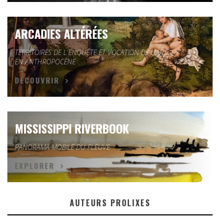
ARCADIES ALTÉRÉES
TERRITOIRES DE L'ENQUÊTE ET VOCATION DE L'ART
EN ANTHROPOCÈNE
DÉCOUVRIR
MISSISSIPPI RIVERBOOK
PANORAMA MOBILE DU FLEUVE
EXPLORER
AUTEURS PROLIXES