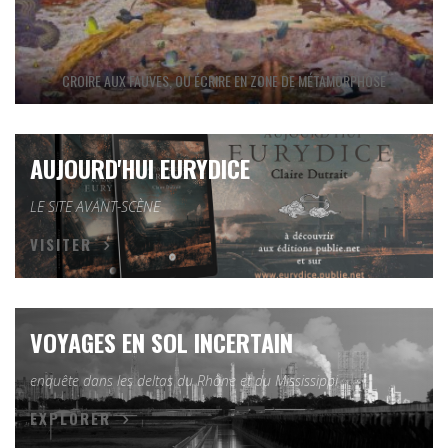
CROIRE AUX FAUVES, OU ÉCRIRE EN ZONE DE MÉTAMORPHOSE
AUJOURD'HUI EURYDICE
LE SITE AVANT-SCÈNE
VISITER
VOYAGES EN SOL INCERTAIN
enquête dans les deltas du Rhône et du Mississippi
EXPLORER