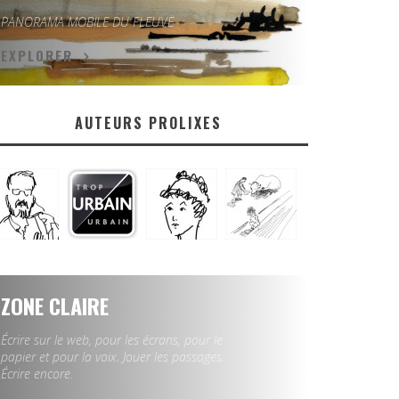
PANORAMA MOBILE DU FLEUVE
EXPLORER
AUTEURS PROLIXES
ZONE CLAIRE
Écrire sur le web, pour les écrans, pour le
papier et pour la voix. Jouer les passages.
Écrire encore.