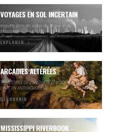
VOYAGES EN SOL INCERTAIN
enquête dans les deltas du Rhône et du
Mississippi
EXPLORER
ARCADIES ALTÉRÉES
TERRITOIRES DE L'ENQUÊTE ET VOCATION DE
L'ART EN ANTHROPOCÈNE
DÉCOUVRIR
MISSISSIPPI RIVERBOOK