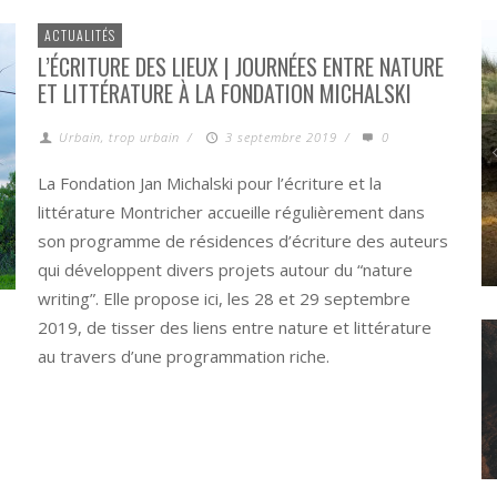
ACTUALITÉS
L’ÉCRITURE DES LIEUX | JOURNÉES ENTRE NATURE
ET LITTÉRATURE À LA FONDATION MICHALSKI
Urbain, trop urbain
/
3 septembre 2019
/
0
La Fondation Jan Michalski pour l’écriture et la
littérature Montricher accueille régulièrement dans
son programme de résidences d’écriture des auteurs
POLITICS
L’ANTHROPOCÈNE, UNE ESTHÉTIQUE « CANARD » ?
qui développent divers projets autour du “nature
writing”. Elle propose ici, les 28 et 29 septembre
2019, de tisser des liens entre nature et littérature
au travers d’une programmation riche.