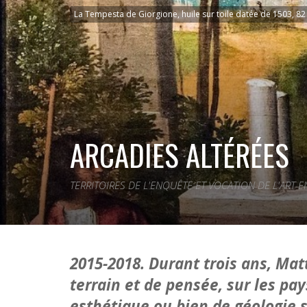
La Tempesta de Giorgione, huile sur toile datée de 1503, 82
ARCADIES ALTÉRÉES
TERRITOIRES DE L'ENQUÊTE ET VOCATION DE L'ART
2015-2018. Durant trois ans, Ma
terrain et de pensée, sur les pa
esthétique ou bien de géologie s