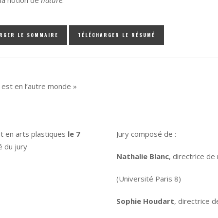
RGER LE SOMMAIRE
TÉLÉCHARGER LE RÉSUMÉ
in est en l’autre monde »
t en arts plastiques
le 7
Jury composé de :
é du jury
Nathalie Blanc
, directrice d
(Université Paris 8)
Sophie Houdart
, directrice