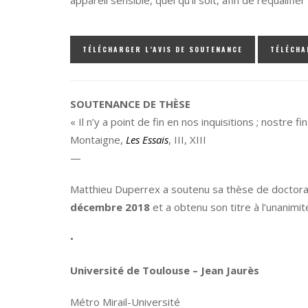
TÉLÉCHARGER L’AVIS DE SOUTENANCE
TÉLÉCHA
SOUTENANCE DE THÈSE
« Il n’y a point de fin en nos inquisitions ; nostre f
Montaigne,
Les Essais
, III, XIII
—
Matthieu Duperrex
a soutenu sa
thèse de doctora
décembre 2018
et a obtenu son titre à l’unanimit
•
Université de Toulouse – Jean Jaurès
Métro Mirail-Université