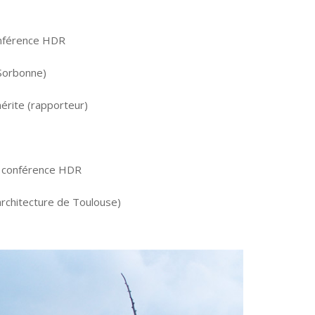
onférence HDR
-Sorbonne)
érite
(rapporteur)
e conférence HDR
architecture de Toulouse)