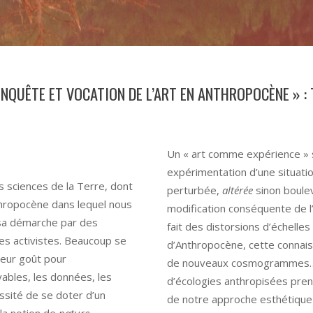
’ENQUÊTE ET VOCATION DE L’ART EN ANTHROPOCÈNE » 
Un « art comme expérience » 
expérimentation d’une situation
s sciences de la Terre, dont
perturbée,
altérée
sinon boulev
thropocène dans lequel nous
modification conséquente de l
 sa démarche par des
fait des distorsions d’échelle
des activistes. Beaucoup se
d’Anthropocène, cette connai
 leur goût pour
de nouveaux cosmogrammes… Si
vables, les données, les
d’écologies anthropisées prend
essité de se doter d’un
de notre approche esthétiqu
r la notion de
nature
.