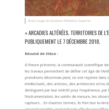
Boues rouges de Gardanne ©Matthieu Duperrex
« ARCADIES ALTÉRÉES. TERRITOIRES DE L
PUBLIQUEMENT LE 7 DÉCEMBRE 2018.
Résumé de thèse :
À l’heure présente, la communauté scientifique de
les travaux permettent de définir cet âge de l’An
prendrions désormais pied, se voit rejointe dans
intellectuels, des artistes, des architectes et/ou 
distinguent par leur intérêt pour l’expérience, par
l’instrumentation, les unités de mesure, les obser
capteurs… En d’autres termes, ils font leur la néc
appareil sensible, quel qu’il soit, afin de requalifie