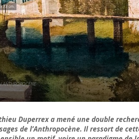
 x 73 cm.
 EN ANTHROPOCÈNE
tthieu Duperrex a mené une double recherc
ysages de l’Anthropocène. Il ressort de cet
ensible un motif, voire un paradigme de l