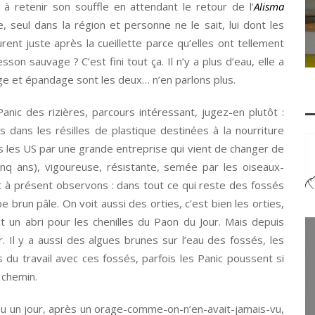
à retenir son souffle en attendant le retour de l’
Alisma
le, seul dans la région et personne ne le sait, lui dont les
rent juste après la cueillette parce qu’elles ont tellement
son sauvage ? C’est fini tout ça. Il n’y a plus d’eau, elle a
ge et épandage sont les deux… n’en parlons plus.
nic des rizières, parcours intéressant, jugez-en plutôt :
 dans les résilles de plastique destinées à la nourriture
 les US par une grande entreprise qui vient de changer de
inq ans), vigoureuse, résistante, semée par les oiseaux-
t à présent observons : dans tout ce qui reste des fossés
pe brun pâle. On voit aussi des orties, c’est bien les orties,
out un abri pour les chenilles du Paon du Jour. Mais depuis
 Il y a aussi des algues brunes sur l’eau des fossés, les
s du travail avec ces fossés, parfois les Panic poussent si
 chemin.
sseau un jour, après un orage-comme-on-n’en-avait-jamais-vu,