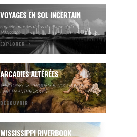
VOYAGES EN SOL INCERTAIN
enquête dans les deltas du Rhône et du
Mississippi
EXPLORER
ARCADIES ALTÉRÉES
TERRITOIRES DE L'ENQUÊTE ET VOCATION DE
L'ART EN ANTHROPOCÈNE
DÉCOUVRIR
MISSISSIPPI RIVERBOOK