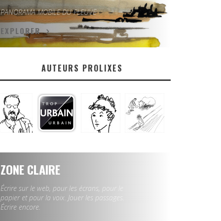
PANORAMA MOBILE DU FLEUVE
EXPLORER
AUTEURS PROLIXES
ZONE CLAIRE
Écrire sur le web, pour les écrans, pour le
papier et pour la voix. Jouer les passages.
Écrire encore.