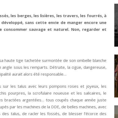
és, les berges, les lisières, les travers, les fourrés, à
u développé, sans cette envie de manger encore une
 de consommer sauvage et naturel. Non, regarder et
 sa haute tige tachetée surmontée de son ombelle blanche
n angle sous les remparts. Détruite, la cigüe, dangereuse,
cipalité aurait alors été responsable…
ps sur les talus avec leurs pompons roses et joyeux, les
chis pourpres, la scrofulaire noueuse et les salicaires, le
es bractées argentées… tous coupés chaque année juste
coupés par les machines de la DDE, de belles machines, avec
 des talus, de racler les fossés, de blesser l’écorce des