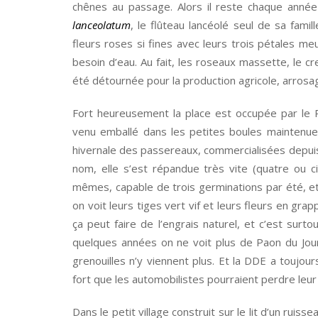
chênes au passage. Alors il reste chaque année 
lanceolatum
, le flûteau lancéolé seul de sa famil
fleurs roses si fines avec leurs trois pétales meu
besoin d’eau. Au fait, les roseaux massette, le cres
été détournée pour la production agricole, arrosa
Fort heureusement la place est occupée par le Pa
venu emballé dans les petites boules maintenues
hivernale des passereaux, commercialisées depuis
nom, elle s’est répandue très vite (quatre ou c
mêmes, capable de trois germinations par été, e
on voit leurs tiges vert vif et leurs fleurs en grap
ça peut faire de l’engrais naturel, et c’est surt
quelques années on ne voit plus de Paon du Jour.
grenouilles n’y viennent plus. Et la DDE a toujour
fort que les automobilistes pourraient perdre leur
Dans le petit village construit sur le lit d’un rui