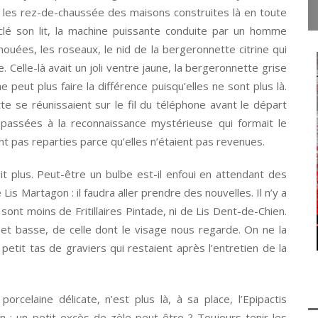
ns les rez-de-chaussée des maisons construites là en toute
 raclé son lit, la machine puissante conduite par un homme
enouées, les roseaux, le nid de la bergeronnette citrine qui
 Celle-là avait un joli ventre jaune, la bergeronnette grise
 peut plus faire la différence puisqu’elles ne sont plus là.
e se réunissaient sur le fil du téléphone avant le départ
passées à la reconnaissance mystérieuse qui formait le
ont pas reparties parce qu’elles n’étaient pas revenues.
oit plus. Peut-être un bulbe est-il enfoui en attendant des
Lis Martagon : il faudra aller prendre des nouvelles. Il n’y a
 sont moins de Fritillaires Pintade, ni de Lis Dent-de-Chien.
 et basse, de celle dont le visage nous regarde. On ne la
petit tas de graviers qui restaient après l’entretien de la
rcelaine délicate, n’est plus là, à sa place, l’Epipactis
oin : un petit excès de zèle peut-être ? Toujours tenir les