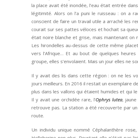
la place avait été inondée, l’eau était entrée da
légitimité. Alors on l’a puni le ruisseau : on a
conscient de faire un travail utile a arraché les r
courait sur ses pattes véloces et hochait sa queue.
était noire blanche et grise, mais maintenant on ne
Les hirondelles au-dessus de cette même placett
vers l’Afrique… Et au bout de quelques heures 
groupe, elles s’envolaient. Mais un jour elles ne s
Il y avait des lis dans cette région : on ne les v
jours meilleurs. En 2016 il restait un exemplaire de 
plus dans les vallons qui étaient humides et qui le
Il y avait une orchidée rare, l’
Ophrys lutea
, jaune
retrouve pas. La station a été recouverte par un 
route.
Un individu unique nommé Céphalanthère rose, po
Helleborine non plus. Pourtant elle n’était pas l