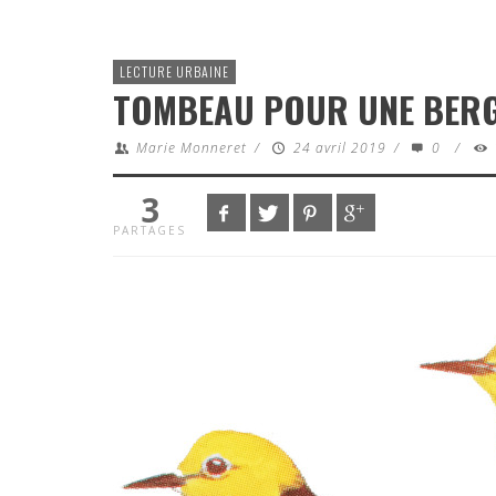
LECTURE URBAINE
TOMBEAU POUR UNE BER
Marie Monneret
/
24 avril 2019
/
0
/
3
PARTAGES