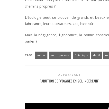
chemins propres ?
L’écologie peut se trouver de grands et beaux en
fabricants, leurs utilisateurs. Oui, bien sûr.
Mais la négligence, l’ignorance, la bonne consci
parler ?
TAGS:
animal
anthropocène
Botanique
deuil
mo
AUPARAVANT
PARUTION DE "VOYAGES EN SOL INCERTAIN"