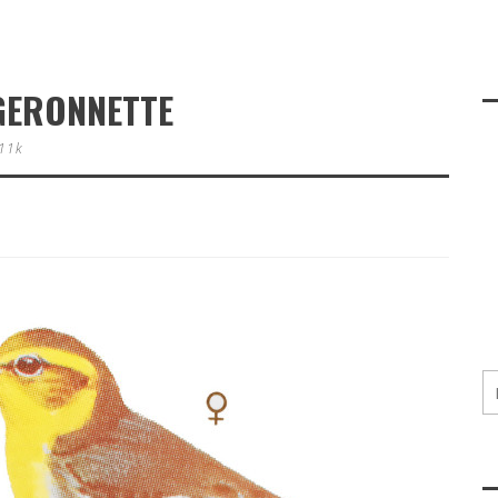
GERONNETTE
11k