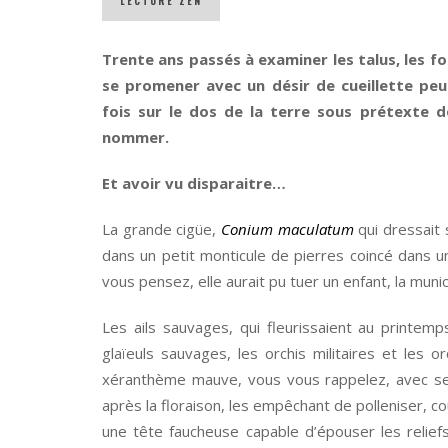
LECTURE ZEN
Trente ans passés à examiner les talus, les foss
se promener avec un désir de cueillette pe
fois sur le dos de la terre sous prétexte
nommer.
Et avoir vu disparaitre…
La grande cigüe,
Conium maculatum
qui dressait
dans un petit monticule de pierres coincé dans u
vous pensez, elle aurait pu tuer un enfant, la muni
Les ails sauvages, qui fleurissaient au printem
glaïeuls sauvages, les orchis militaires et les or
xéranthème mauve, vous vous rappelez, avec s
après la floraison, les empêchant de polleniser, 
une tête faucheuse capable d’épouser les reliefs