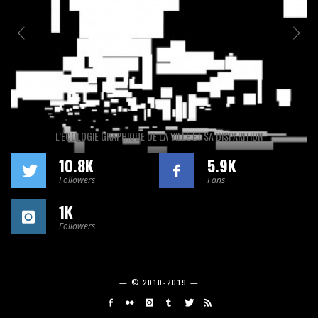
L’ÉCOLOGIE GRAPHIQUE DE LA VILLE ET SA DISPARITION
10.8K
5.9K
Followers
Fans
1K
Followers
— © 2010-2019 —