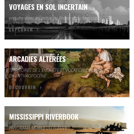
VOYAGES EN SOL INCERTAIN
enquête dans les deltas du Rhône et du Mississippi
EXPLORER
ARCADIES ALTÉRÉES
TERRITOIRES DE L'ENQUÊTE ET VOCATION DE L'ART
EN ANTHROPOCÈNE
DÉCOUVRIR
MISSISSIPPI RIVERBOOK
PANORAMA MOBILE DU FLEUVE