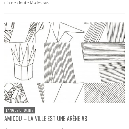
n’a de doute là-dessus.
LANGUE URBAINE
AMIDOU – LA VILLE EST UNE ARÈNE #8