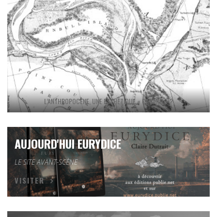
L’ANTHROPOCÈNE, UNE ESTHÉTIQUE « CANARD » ?
AUJOURD'HUI EURYDICE
LE SITE AVANT-SCÈNE
VISITER