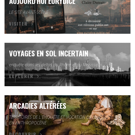
AUJOURD'HUI EURYDICE
LE SITE AVANT-SCÈNE
VISITER
VOYAGES EN SOL INCERTAIN
enquête dans les deltas du Rhône et du Mississippi
EXPLORER
ARCADIES ALTÉRÉES
TERRITOIRES DE L'ENQUÊTE ET VOCATION DE L'ART
EN ANTHROPOCÈNE
DÉCOUVRIR