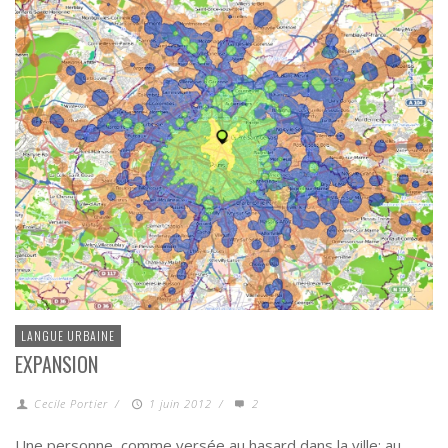
LANGUE URBAINE
EXPANSION
Cecile Portier
/
1 juin 2012
/
2
Une personne, comme versée au hasard dans la ville: au