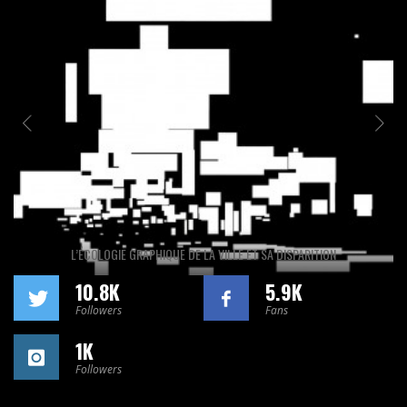
L’ÉCOLOGIE GRAPHIQUE DE LA VILLE ET SA DISPARITION
10.8K
5.9K
Followers
Fans
1K
Followers