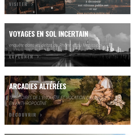
VISITER
VOYAGES EN SOL INCERTAIN
enquête dans les deltas du Rhône et du Mississippi
EXPLORER
ARCADIES ALTÉRÉES
TERRITOIRES DE L'ENQUÊTE ET VOCATION DE L'ART
EN ANTHROPOCÈNE
DÉCOUVRIR