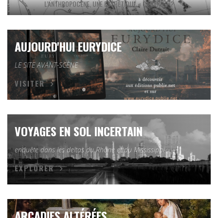
L’ANTHROPOCÈNE, UNE ESTHÉTIQUE « CANARD » ?
AUJOURD'HUI EURYDICE
LE SITE AVANT-SCÈNE
VISITER
VOYAGES EN SOL INCERTAIN
enquête dans les deltas du Rhône et du Mississippi
EXPLORER
ARCADIES ALTÉRÉES