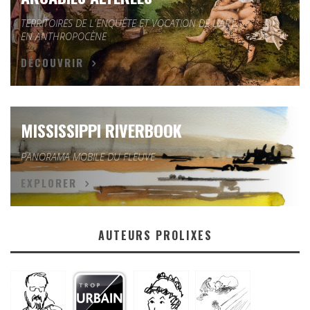
TERRITOIRES DE L'ENQUÊTE ET VOCATION DE L'ART
EN ANTHROPOCÈNE
DÉCOUVRIR
MISSISSIPPI RIVERBOOK
PANORAMA MOBILE DU FLEUVE
EXPLORER
AUTEURS PROLIXES