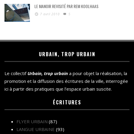
LE MANOIR REVISITÉ PAR REM KOOLHAAS
7 avril 2010
5
URBAIN, TROP URBAIN
Le collectif
Urbain, trop urbain
a pour objet la réalisation, la
promotion et la diffusion des écritures de la ville, interrogée
ici à partir des pratiques que l’espace urbain suscite.
ÉCRITURES
FLYER URBAIN
(87)
LANGUE URBAINE
(93)