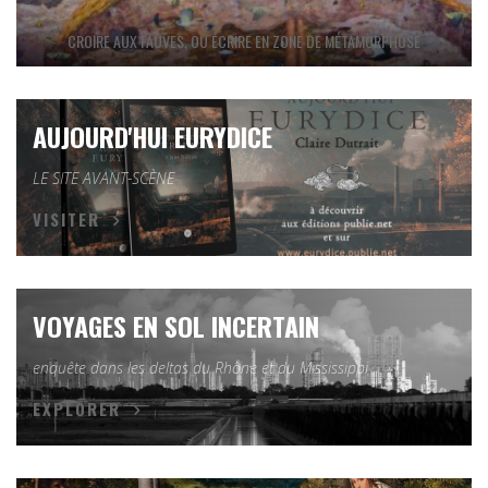
CROIRE AUX FAUVES, OU ÉCRIRE EN ZONE DE MÉTAMORPHOSE
AUJOURD'HUI EURYDICE
LE SITE AVANT-SCÈNE
VISITER
VOYAGES EN SOL INCERTAIN
enquête dans les deltas du Rhône et du Mississippi
EXPLORER