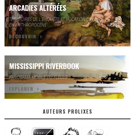
ARCADIES ALTÉRÉES
TERRITOIRES DE L'ENQUÊTE ET VOCATION DE L'ART
EN ANTHROPOCÈNE
DÉCOUVRIR
MISSISSIPPI RIVERBOOK
PANORAMA MOBILE DU FLEUVE
EXPLORER
AUTEURS PROLIXES