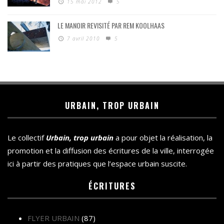
15 mai 2012
5
LE MANOIR REVISITÉ PAR REM KOOLHAAS
7 avril 2010
5
URBAIN, TROP URBAIN
Le collectif
Urbain, trop urbain
a pour objet la réalisation, la
promotion et la diffusion des écritures de la ville, interrogée
ici à partir des pratiques que l’espace urbain suscite.
ÉCRITURES
FLYER URBAIN
(87)