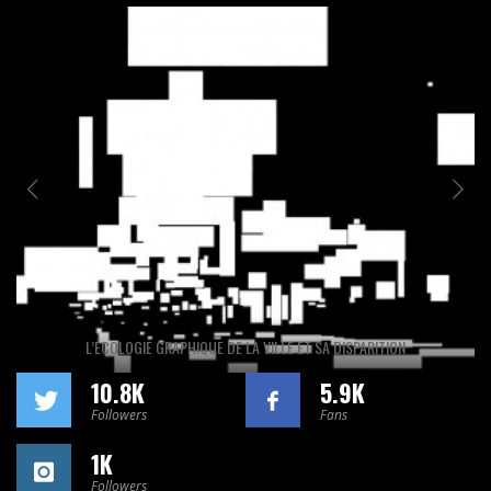
L’ÉCOLOGIE GRAPHIQUE DE LA VILLE ET SA DISPARITION
10.8K
5.9K
Followers
Fans
1K
Followers