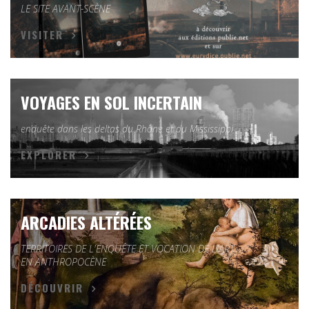
LE SITE AVANT-SCÈNE
VISITER
VOYAGES EN SOL INCERTAIN
enquête dans les deltas du Rhône et du Mississippi
EXPLORER
ARCADIES ALTÉRÉES
TERRITOIRES DE L'ENQUÊTE ET VOCATION DE L'ART
EN ANTHROPOCÈNE
DÉCOUVRIR