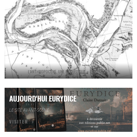
L’ANTHROPOCÈNE, UNE ESTHÉTIQUE « CANARD » ?
AUJOURD'HUI EURYDICE
LE SITE AVANT-SCÈNE
VISITER