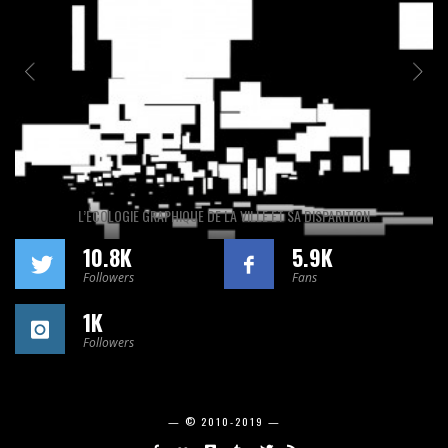
L’ÉCOLOGIE GRAPHIQUE DE LA VILLE ET SA DISPARITION
10.8K
5.9K
Followers
Fans
1K
Followers
— © 2010-2019 —