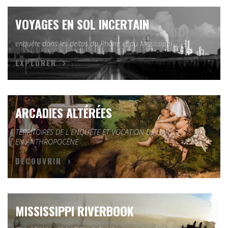
VOYAGES EN SOL INCERTAIN
enquête dans les deltas du Rhône et du Mississippi
EXPLORER
ARCADIES ALTÉRÉES
TERRITOIRES DE L'ENQUÊTE ET VOCATION DE L'ART
EN ANTHROPOCÈNE
DÉCOUVRIR
MISSISSIPPI RIVERBOOK