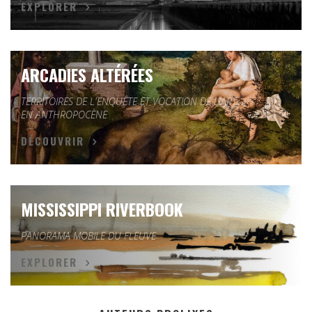
EXPLORER
ARCADIES ALTÉRÉES
TERRITOIRES DE L'ENQUÊTE ET VOCATION DE L'ART
EN ANTHROPOCÈNE
DÉCOUVRIR
MISSISSIPPI RIVERBOOK
PANORAMA MOBILE DU FLEUVE
EXPLORER