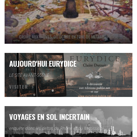
CROIRE AUX FAUVES, OU ÉCRIRE EN ZONE DE MÉTAMORPHOSE
AUJOURD'HUI EURYDICE
LE SITE AVANT-SCÈNE
VISITER
VOYAGES EN SOL INCERTAIN
enquête dans les deltas du Rhône et du Mississippi