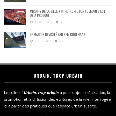
MIROIRS DE LA VILLE #14 RÉTRO-FUTUR ! DEMAIN S’EST
DÉJÀ PRODUIT
15 mai 2012
5
LE MANOIR REVISITÉ PAR REM KOOLHAAS
7 avril 2010
5
URBAIN, TROP URBAIN
Le collectif
Urbain, trop urbain
a pour objet la réalisation, la
promotion et la diffusion des écritures de la ville, interrogée
ici à partir des pratiques que l’espace urbain suscite.