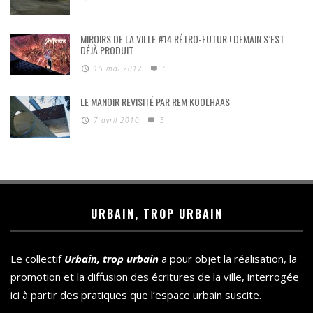
MIROIRS DE LA VILLE #14 RÉTRO-FUTUR ! DEMAIN S’EST
DÉJÀ PRODUIT
15 mai 2012
5
LE MANOIR REVISITÉ PAR REM KOOLHAAS
7 avril 2010
5
URBAIN, TROP URBAIN
Le collectif
Urbain, trop urbain
a pour objet la réalisation, la
promotion et la diffusion des écritures de la ville, interrogée
ici à partir des pratiques que l’espace urbain suscite.