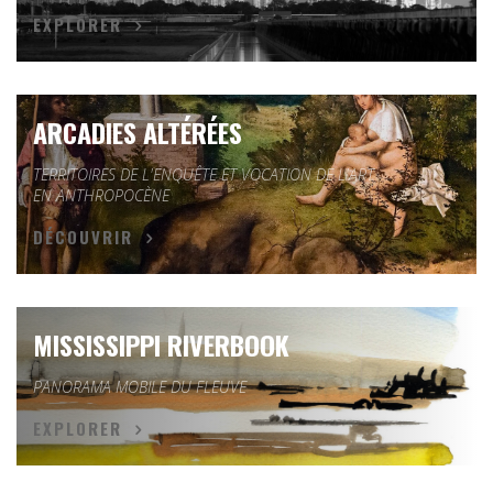
EXPLORER
ARCADIES ALTÉRÉES
TERRITOIRES DE L'ENQUÊTE ET VOCATION DE L'ART
EN ANTHROPOCÈNE
DÉCOUVRIR
MISSISSIPPI RIVERBOOK
PANORAMA MOBILE DU FLEUVE
EXPLORER