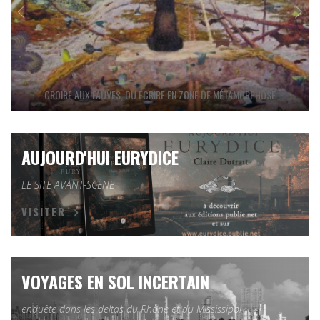
CROIRE AUX FAUVES, OU ÉCRIRE EN ZONE DE MÉTAMORPHOSE
AUJOURD'HUI EURYDICE
LE SITE AVANT-SCÈNE
VISITER
VOYAGES EN SOL INCERTAIN
enquête dans les deltas du Rhône et du Mississippi