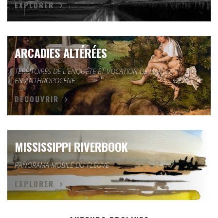
EXPLORER
ARCADIES ALTÉRÉES
TERRITOIRES DE L'ENQUÊTE ET VOCATION DE L'ART
EN ANTHROPOCÈNE
DÉCOUVRIR
MISSISSIPPI RIVERBOOK
PANORAMA MOBILE DU FLEUVE
EXPLORER