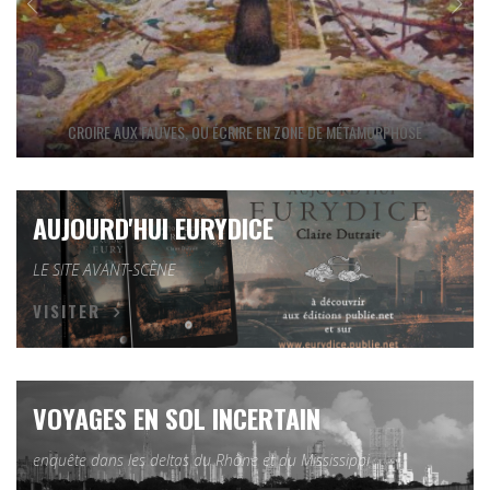
CROIRE AUX FAUVES, OU ÉCRIRE EN ZONE DE MÉTAMORPHOSE
AUJOURD'HUI EURYDICE
LE SITE AVANT-SCÈNE
VISITER
VOYAGES EN SOL INCERTAIN
enquête dans les deltas du Rhône et du Mississippi