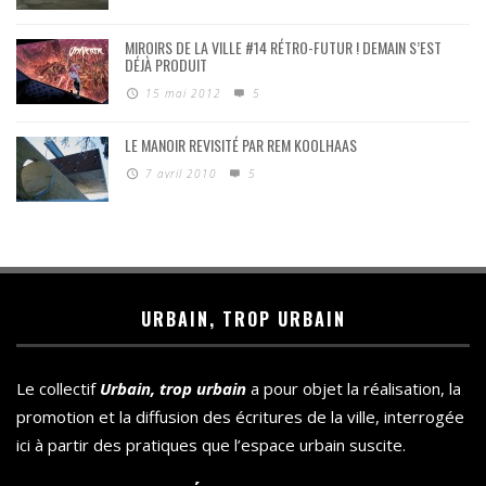
MIROIRS DE LA VILLE #14 RÉTRO-FUTUR ! DEMAIN S’EST
DÉJÀ PRODUIT
15 mai 2012
5
LE MANOIR REVISITÉ PAR REM KOOLHAAS
7 avril 2010
5
URBAIN, TROP URBAIN
Le collectif
Urbain, trop urbain
a pour objet la réalisation, la
promotion et la diffusion des écritures de la ville, interrogée
ici à partir des pratiques que l’espace urbain suscite.