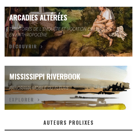
ARCADIES ALTÉRÉES
TERRITOIRES DE L'ENQUÊTE ET VOCATION DE L'ART
EN ANTHROPOCÈNE
DÉCOUVRIR
MISSISSIPPI RIVERBOOK
PANORAMA MOBILE DU FLEUVE
EXPLORER
AUTEURS PROLIXES