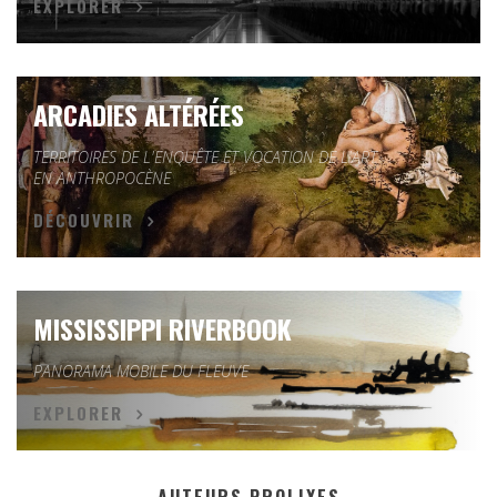
EXPLORER
ARCADIES ALTÉRÉES
TERRITOIRES DE L'ENQUÊTE ET VOCATION DE L'ART
EN ANTHROPOCÈNE
DÉCOUVRIR
MISSISSIPPI RIVERBOOK
PANORAMA MOBILE DU FLEUVE
EXPLORER