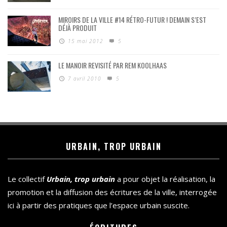
MIROIRS DE LA VILLE #14 RÉTRO-FUTUR ! DEMAIN S’EST
DÉJÀ PRODUIT
15 mai 2012
5
LE MANOIR REVISITÉ PAR REM KOOLHAAS
7 avril 2010
5
URBAIN, TROP URBAIN
Le collectif
Urbain, trop urbain
a pour objet la réalisation, la
promotion et la diffusion des écritures de la ville, interrogée
ici à partir des pratiques que l’espace urbain suscite.