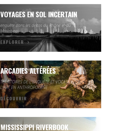
VOYAGES EN SOL INCERTAIN
enquête dans les deltas du Rhône et du
Mississippi
EXPLORER
ARCADIES ALTÉRÉES
TERRITOIRES DE L'ENQUÊTE ET VOCATION DE
L'ART EN ANTHROPOCÈNE
DÉCOUVRIR
MISSISSIPPI RIVERBOOK