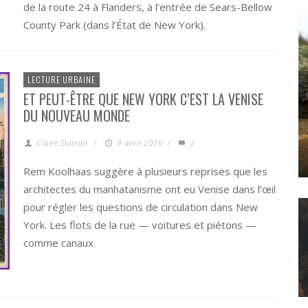
de la route 24 à Flanders, à l’entrée de Sears-Bellow
County Park (dans l’État de New York).
LECTURE URBAINE
ET PEUT-ÊTRE QUE NEW YORK C’EST LA VENISE
DU NOUVEAU MONDE
Claire Dutrait
/
9 avril 2010
/
2
POLITICS
L’ANTHROPOCÈNE, UNE ESTHÉTIQUE « CANARD » ?
Rem Koolhaas suggère à plusieurs reprises que les
architectes du manhatanisme ont eu Venise dans l’œil
pour régler les questions de circulation dans New
York. Les flots de la rue — voitures et piétons —
comme canaux.