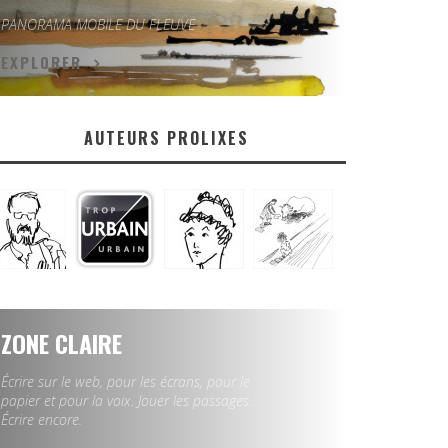
PANORAMA MOBILE DU FLEUVE
EXPLORER
AUTEURS PROLIXES
ZONE CLAIRE
Écrire sur le web, pour les écrans, pour le
papier et pour la voix. Jouer les passages.
Écrire encore.