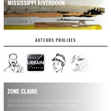
MISSISSIPPI RIVERBOOK
PANORAMA MOBILE DU FLEUVE
EXPLORER
AUTEURS PROLIXES
ZONE CLAIRE
Écrire sur le web, pour les écrans, pour le papier et
pour la voix. Jouer les passages. Écrire encore.