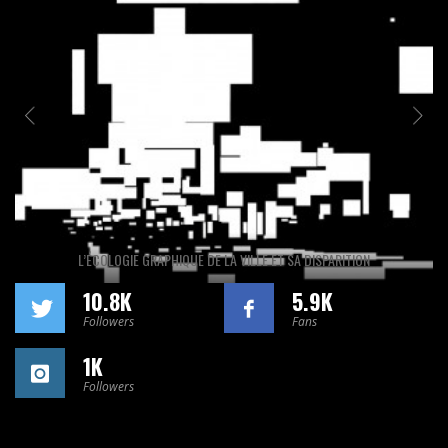
L’ÉCOLOGIE GRAPHIQUE DE LA VILLE ET SA DISPARITION
10.8K
5.9K
Followers
Fans
1K
Followers