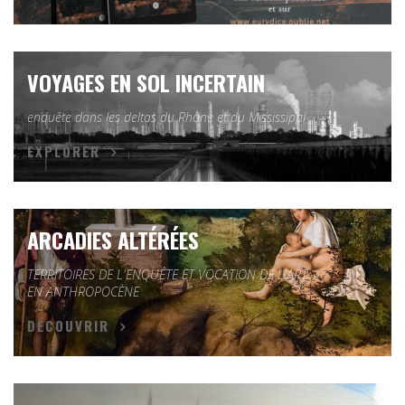
VOYAGES EN SOL INCERTAIN
enquête dans les deltas du Rhône et du Mississippi
EXPLORER
ARCADIES ALTÉRÉES
TERRITOIRES DE L'ENQUÊTE ET VOCATION DE L'ART
EN ANTHROPOCÈNE
DÉCOUVRIR